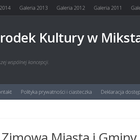
 2014
Galeria 2013
Galeria 2012
Galeria 2011
Gal
rodek Kultury w Mikst
szej wspólnej koncepcji.
ntakt
Polityka prywatności i ciasteczka
Deklaracja dostę
 Zimowa Miasta i Gminy