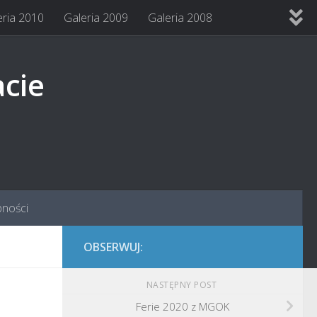
eria 2010
Galeria 2009
Galeria 2008
acie
pności
OBSERWUJ:
NASTĘPNY POST
Ferie 2020 z MGOK