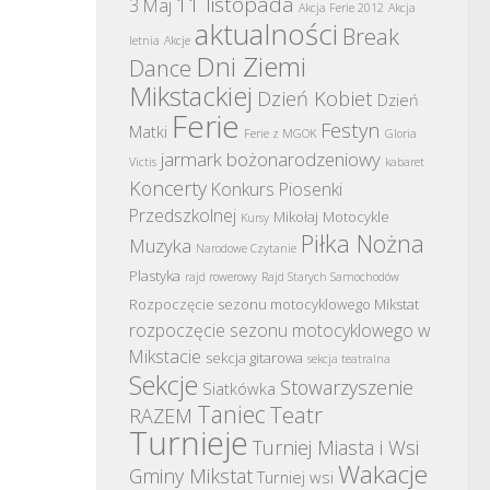
11 listopada
3 Maj
Akcja Ferie 2012
Akcja
aktualności
Break
letnia
Akcje
Dni Ziemi
Dance
Mikstackiej
Dzień Kobiet
Dzień
Ferie
Festyn
Matki
Ferie z MGOK
Gloria
jarmark bożonarodzeniowy
Victis
kabaret
Koncerty
Konkurs Piosenki
Przedszkolnej
Mikołaj
Motocykle
Kursy
Piłka Nożna
Muzyka
Narodowe Czytanie
Plastyka
rajd rowerowy
Rajd Starych Samochodów
Rozpoczęcie sezonu motocyklowego Mikstat
rozpoczęcie sezonu motocyklowego w
Mikstacie
sekcja gitarowa
sekcja teatralna
Sekcje
Stowarzyszenie
Siatkówka
Taniec
Teatr
RAZEM
Turnieje
Turniej Miasta i Wsi
Wakacje
Gminy Mikstat
Turniej wsi