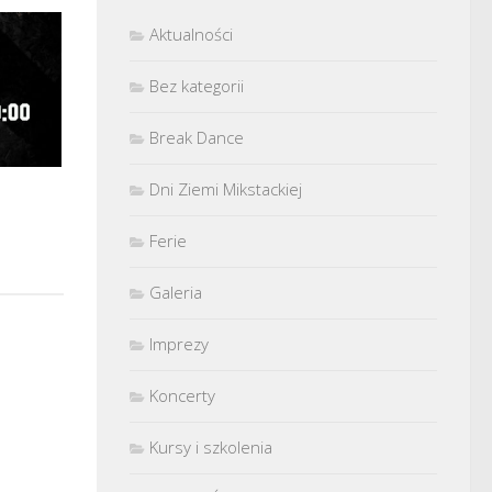
Aktualności
Bez kategorii
Break Dance
Dni Ziemi Mikstackiej
Ferie
Galeria
Imprezy
Koncerty
Kursy i szkolenia