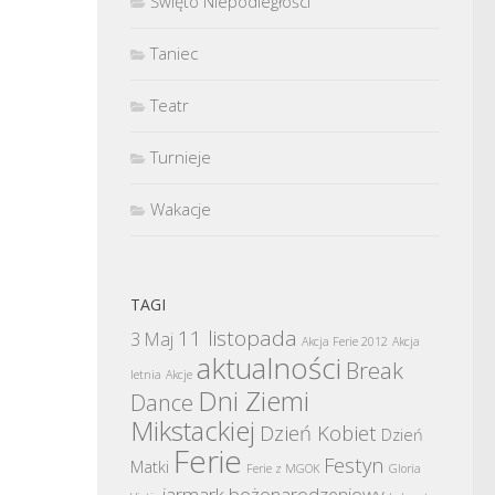
Święto Niepodległości
Taniec
Teatr
Turnieje
Wakacje
TAGI
11 listopada
3 Maj
Akcja Ferie 2012
Akcja
aktualności
Break
letnia
Akcje
Dni Ziemi
Dance
Mikstackiej
Dzień Kobiet
Dzień
Ferie
Festyn
Matki
Ferie z MGOK
Gloria
jarmark bożonarodzeniowy