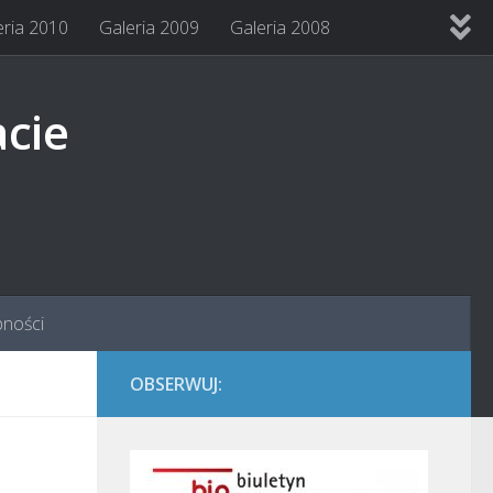
eria 2010
Galeria 2009
Galeria 2008
acie
pności
OBSERWUJ: