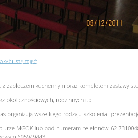
POKAŻ LISTĘ ZDJĘĆ]
z z zapleczem kuchennym oraz kompletem zastawy sto
ez okolicznościowych, rodzinnych itp.
nas organizują wszelkiego rodzaju szkolenia i prezentacj
biurze MGOK lub pod numerami telefonów: 62 7310048
rkowym 695949443