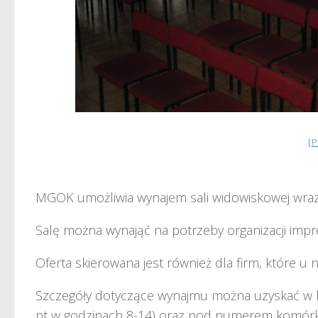
[
MGOK umożliwia wynajem sali widowiskowej wra
Salę można wynająć na potrzeby organizacji impr
Oferta skierowana jest również dla firm, które u 
Szczegóły dotyczące wynajmu można uzyskać w 
pt w godzinach 8-14) oraz pod numerem komó