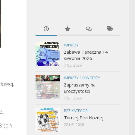
IMPREZY
Zabawa Taneczna 14
sierpnia 2026
7 SIE, 2026
IMPREZY
/
KONCERTY
łowej.
Zapraszamy na
uroczystości
7 SIE, 2026
e.
BEZ KATEGORII
Turniej Piłki Nożnej
 (pn-
22 LIP, 2026