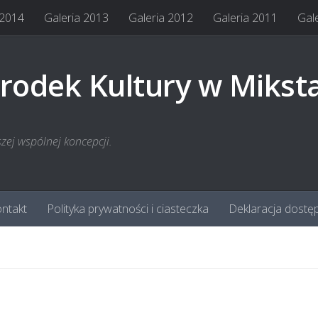
 2014
Galeria 2013
Galeria 2012
Galeria 2011
Gal
rodek Kultury w Mikst
szej wspólnej koncepcji.
ntakt
Polityka prywatności i ciasteczka
Deklaracja dostę