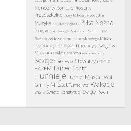
Victis
kabaret
Koncerty
Konkurs Piosenki
Przedszkolnej
Mikołaj
Motocykle
Kursy
Piłka Nożna
Muzyka
Narodowe Czytanie
Plastyka
rajd rowerowy
Rajd Starych Samochodów
Rozpoczęcie sezonu motocyklowego Mikstat
rozpoczęcie sezonu motocyklowego w
Mikstacie
sekcja gitarowa
sekcja teatralna
Sekcje
Stowarzyszenie
Siatkówka
Taniec
Teatr
RAZEM
Turnieje
Turniej Miasta i Wsi
Wakacje
Gminy Mikstat
Turniej wsi
Święty Roch
Święto Konstytucji
Wigilia