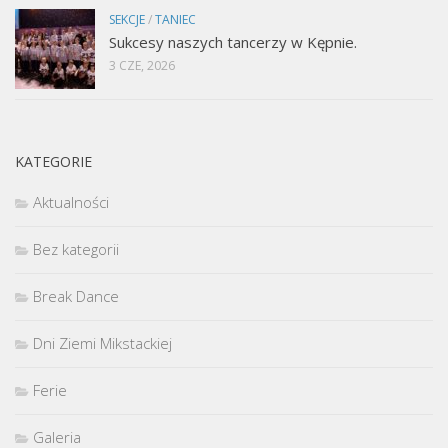
SEKCJE
/
TANIEC
Sukcesy naszych tancerzy w Kępnie.
3 CZE, 2026
KATEGORIE
Aktualności
Bez kategorii
Break Dance
Dni Ziemi Mikstackiej
Ferie
Galeria