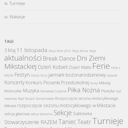
Turnieje
Wakacje
TAGI
11 listopada
3 Maj
Akcja Ferie 2012
Akcja letnia
Akcje
aktualności
Dni Ziemi
Break Dance
Ferie
Mikstackiej
Dzień Kobiet
Dzień Matki
Ferie z
Festyn
jarmark bożonarodzeniowy
MGOK
Gloria Victis
kabaret
Koncerty
Konkurs Piosenki Przedszkolnej
Mikołaj
Kursy
Piłka Nożna
Muzyka
Motocykle
Plastyka
Narodowe Czytanie
rajd
Rozpoczęcie sezonu motocyklowego
rowerowy
Rajd Starych Samochodów
rozpoczęcie sezonu motocyklowego w Mikstacie
Mikstat
Sekcje
Siatkówka
sekcja gitarowa
sekcja teatralna
Turnieje
Taniec
Teatr
Stowarzyszenie RAZEM