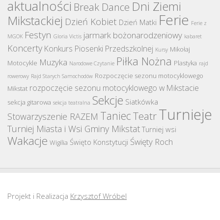
aktualności
Dni Ziemi
Break Dance
Ferie
Mikstackiej
Dzień Kobiet
Dzień Matki
Ferie z
Festyn
jarmark bożonarodzeniowy
MGOK
Gloria Victis
kabaret
Koncerty
Konkurs Piosenki Przedszkolnej
Mikołaj
Kursy
Piłka Nożna
Muzyka
Motocykle
Plastyka
Narodowe Czytanie
rajd
Rozpoczęcie sezonu motocyklowego
rowerowy
Rajd Starych Samochodów
rozpoczęcie sezonu motocyklowego w Mikstacie
Mikstat
Sekcje
Siatkówka
sekcja gitarowa
sekcja teatralna
Turnieje
Taniec
Teatr
Stowarzyszenie RAZEM
Turniej Miasta i Wsi Gminy Mikstat
Turniej wsi
Wakacje
Święty Roch
Święto Konstytucji
Wigilia
Projekt i Realizacja
Krzysztof Wróbel