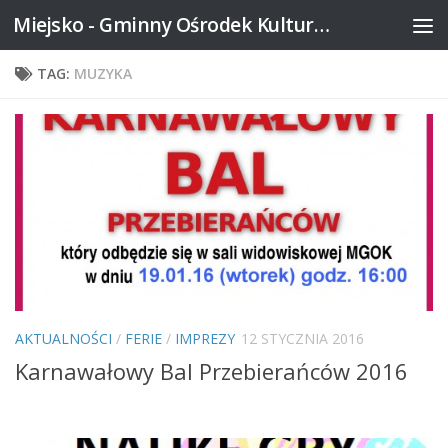
Miejsko - Gminny Ośrodek Kultury w Mikstacie
Skip to content
TAG:
MUZYKA
AKTUALNOŚCI
/
FERIE
/
IMPREZY
12 STYCZNIA 2016
Karnawałowy Bal Przebierańców 2016