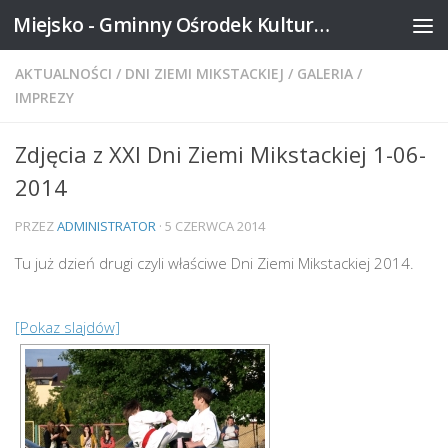
Miejsko - Gminny Ośrodek Kultury w Mikstacie
Skip to content
AKTUALNOŚCI
/
DNI ZIEMI MIKSTACKIEJ
/
GALERIA
/
IMPREZY
Zdjęcia z XXI Dni Ziemi Mikstackiej 1-06-
2014
PRZEZ
ADMINISTRATOR
·
5 CZERWCA 2014
Tu już dzień drugi czyli właściwe Dni Ziemi Mikstackiej 2014.
[Pokaz slajdów]