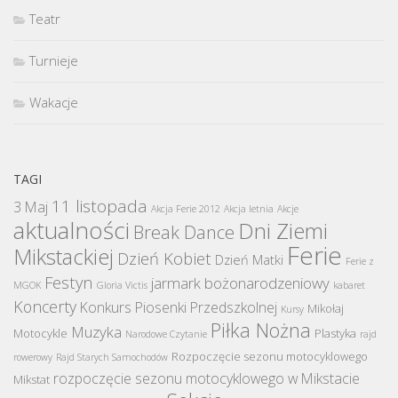
Teatr
Turnieje
Wakacje
TAGI
11 listopada
3 Maj
Akcja Ferie 2012
Akcja letnia
Akcje
aktualności
Dni Ziemi
Break Dance
Ferie
Mikstackiej
Dzień Kobiet
Dzień Matki
Ferie z
Festyn
jarmark bożonarodzeniowy
MGOK
Gloria Victis
kabaret
Koncerty
Konkurs Piosenki Przedszkolnej
Mikołaj
Kursy
Piłka Nożna
Muzyka
Motocykle
Plastyka
Narodowe Czytanie
rajd
Rozpoczęcie sezonu motocyklowego
rowerowy
Rajd Starych Samochodów
rozpoczęcie sezonu motocyklowego w Mikstacie
Mikstat