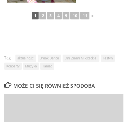
1
2
3
4
9
10
11
►
Tagi:
aktualności
Break Dance
Dni Ziemi Mikstackiej
Festyn
Koncerty
Muzyka
Taniec
MOŻE CI SIĘ RÓWNIEŻ SPODOBA