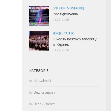
DNI ZIEMI MIKSTACKIEJ
Podziękowania
9 CZE, 2026
SEKCJE
/
TANIEC
Sukcesy naszych tancerzy
w Kępnie.
3 CZE, 2026
KATEGORIE
Aktualności
Bez kategorii
Break Dance