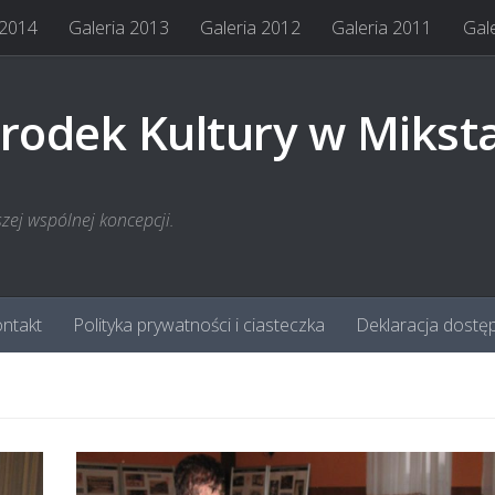
 2014
Galeria 2013
Galeria 2012
Galeria 2011
Gal
rodek Kultury w Mikst
szej wspólnej koncepcji.
ntakt
Polityka prywatności i ciasteczka
Deklaracja dostę