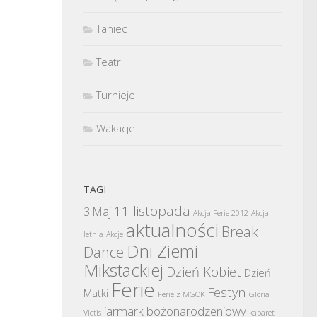
Taniec
Teatr
Turnieje
Wakacje
TAGI
11 listopada
3 Maj
Akcja Ferie 2012
Akcja
aktualności
Break
letnia
Akcje
Dni Ziemi
Dance
Mikstackiej
Dzień Kobiet
Dzień
Ferie
Festyn
Matki
Ferie z MGOK
Gloria
jarmark bożonarodzeniowy
Victis
kabaret