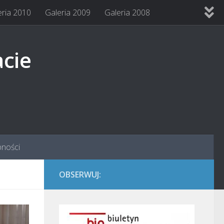
eria 2010
Galeria 2009
Galeria 2008
acie
pności
OBSERWUJ: