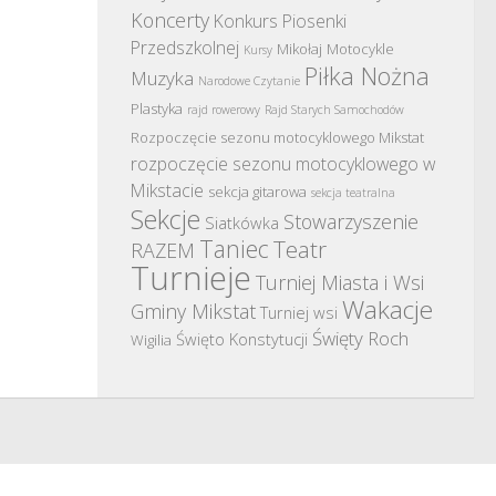
Koncerty
Konkurs Piosenki
Przedszkolnej
Mikołaj
Motocykle
Kursy
Piłka Nożna
Muzyka
Narodowe Czytanie
Plastyka
rajd rowerowy
Rajd Starych Samochodów
Rozpoczęcie sezonu motocyklowego Mikstat
rozpoczęcie sezonu motocyklowego w
Mikstacie
sekcja gitarowa
sekcja teatralna
Sekcje
Stowarzyszenie
Siatkówka
Taniec
Teatr
RAZEM
Turnieje
Turniej Miasta i Wsi
Wakacje
Gminy Mikstat
Turniej wsi
Święty Roch
Święto Konstytucji
Wigilia