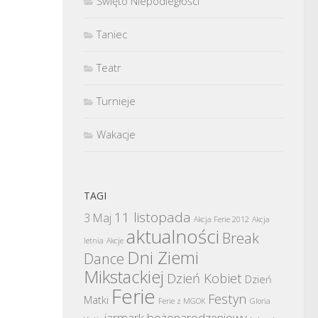
Święto Niepodległości
Taniec
Teatr
Turnieje
Wakacje
TAGI
11 listopada
3 Maj
Akcja Ferie 2012
Akcja
aktualności
Break
letnia
Akcje
Dni Ziemi
Dance
Mikstackiej
Dzień Kobiet
Dzień
Ferie
Festyn
Matki
Ferie z MGOK
Gloria
jarmark bożonarodzeniowy