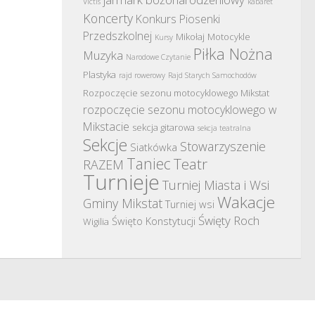
Victis
kabaret
Koncerty
Konkurs Piosenki
Przedszkolnej
Mikołaj
Motocykle
Kursy
Piłka Nożna
Muzyka
Narodowe Czytanie
Plastyka
rajd rowerowy
Rajd Starych Samochodów
Rozpoczęcie sezonu motocyklowego Mikstat
rozpoczęcie sezonu motocyklowego w
Mikstacie
sekcja gitarowa
sekcja teatralna
Sekcje
Stowarzyszenie
Siatkówka
Taniec
Teatr
RAZEM
Turnieje
Turniej Miasta i Wsi
Wakacje
Gminy Mikstat
Turniej wsi
Święty Roch
Święto Konstytucji
Wigilia