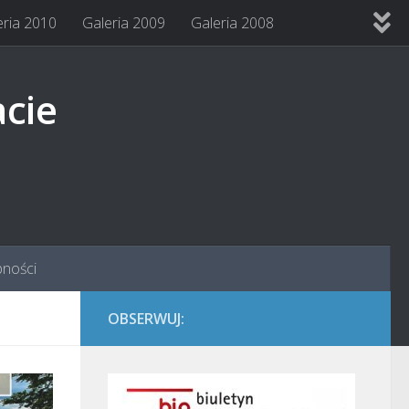
eria 2010
Galeria 2009
Galeria 2008
acie
pności
OBSERWUJ: