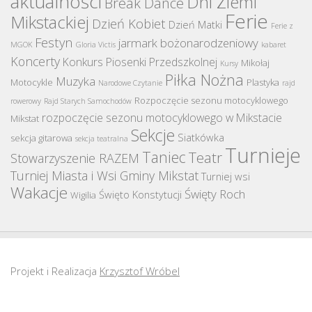
aktualności
Dni Ziemi
Break Dance
Ferie
Mikstackiej
Dzień Kobiet
Dzień Matki
Ferie z
Festyn
jarmark bożonarodzeniowy
MGOK
Gloria Victis
kabaret
Koncerty
Konkurs Piosenki Przedszkolnej
Mikołaj
Kursy
Piłka Nożna
Muzyka
Motocykle
Plastyka
Narodowe Czytanie
rajd
Rozpoczęcie sezonu motocyklowego
rowerowy
Rajd Starych Samochodów
rozpoczęcie sezonu motocyklowego w Mikstacie
Mikstat
Sekcje
Siatkówka
sekcja gitarowa
sekcja teatralna
Turnieje
Taniec
Teatr
Stowarzyszenie RAZEM
Turniej Miasta i Wsi Gminy Mikstat
Turniej wsi
Wakacje
Święty Roch
Święto Konstytucji
Wigilia
Projekt i Realizacja
Krzysztof Wróbel