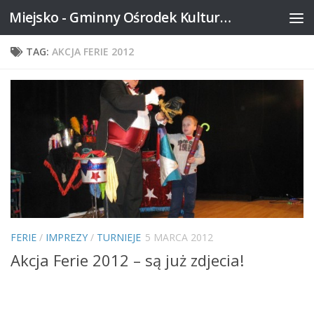
Miejsko - Gminny Ośrodek Kultury w Mikstacie
Skip to content
TAG:
AKCJA FERIE 2012
FERIE
/
IMPREZY
/
TURNIEJE
5 MARCA 2012
Akcja Ferie 2012 – są już zdjecia!