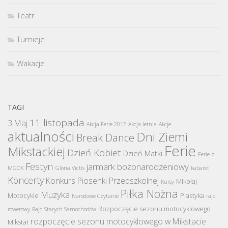
Teatr
Turnieje
Wakacje
TAGI
11 listopada
3 Maj
Akcja Ferie 2012
Akcja letnia
Akcje
aktualności
Dni Ziemi
Break Dance
Ferie
Mikstackiej
Dzień Kobiet
Dzień Matki
Ferie z
Festyn
jarmark bożonarodzeniowy
MGOK
Gloria Victis
kabaret
Koncerty
Konkurs Piosenki Przedszkolnej
Mikołaj
Kursy
Piłka Nożna
Muzyka
Motocykle
Plastyka
Narodowe Czytanie
rajd
Rozpoczęcie sezonu motocyklowego
rowerowy
Rajd Starych Samochodów
rozpoczęcie sezonu motocyklowego w Mikstacie
Mikstat