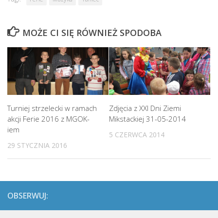
MOŻE CI SIĘ RÓWNIEŻ SPODOBA
Turniej strzelecki w ramach
Zdjęcia z XXI Dni Ziemi
akcji Ferie 2016 z MGOK-
Mikstackiej 31-05-2014
iem
5 CZERWCA 2014
29 STYCZNIA 2016
OBSERWUJ: