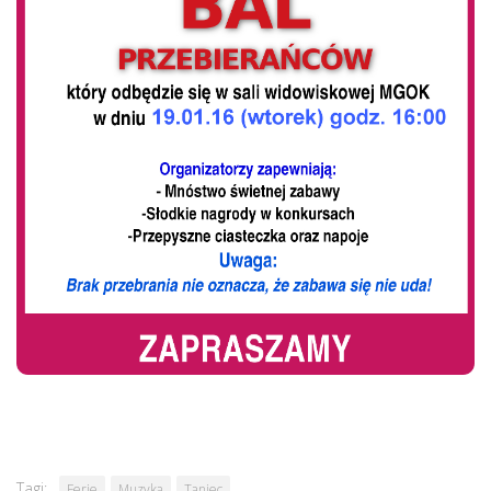
Tagi:
Ferie
Muzyka
Taniec