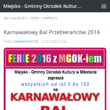
Miejsko - Gminny Ośrodek Kultury w Mikstacie
Skip to content
AKTUALNOŚCI
/
FERIE
/
IMPREZY
Karnawałowy Bal Przebierańców 2016
PRZEZ
ADMINISTRATOR
·
12 STYCZNIA 2016