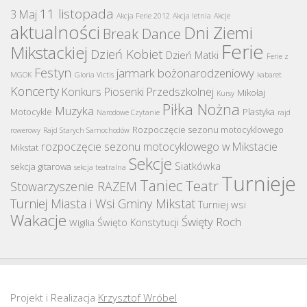
11 listopada
3 Maj
Akcja Ferie 2012
Akcja letnia
Akcje
aktualności
Dni Ziemi
Break Dance
Ferie
Mikstackiej
Dzień Kobiet
Dzień Matki
Ferie z
Festyn
jarmark bożonarodzeniowy
MGOK
Gloria Victis
kabaret
Koncerty
Konkurs Piosenki Przedszkolnej
Mikołaj
Kursy
Piłka Nożna
Muzyka
Motocykle
Plastyka
Narodowe Czytanie
rajd
Rozpoczęcie sezonu motocyklowego
rowerowy
Rajd Starych Samochodów
rozpoczęcie sezonu motocyklowego w Mikstacie
Mikstat
Sekcje
Siatkówka
sekcja gitarowa
sekcja teatralna
Turnieje
Taniec
Teatr
Stowarzyszenie RAZEM
Turniej Miasta i Wsi Gminy Mikstat
Turniej wsi
Wakacje
Święty Roch
Święto Konstytucji
Wigilia
Projekt i Realizacja
Krzysztof Wróbel