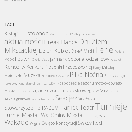
TAGI
11 listopada
3 Maj
Akcja Ferie 2012
Akcja letnia
Akcje
aktualności
Dni Ziemi
Break Dance
Ferie
Mikstackiej
Dzień Kobiet
Dzień Matki
Ferie z
Festyn
jarmark bożonarodzeniowy
MGOK
Gloria Victis
kabaret
Koncerty
Konkurs Piosenki Przedszkolnej
Mikołaj
Kursy
Piłka Nożna
Muzyka
Motocykle
Plastyka
Narodowe Czytanie
rajd
Rozpoczęcie sezonu motocyklowego
rowerowy
Rajd Starych Samochodów
rozpoczęcie sezonu motocyklowego w Mikstacie
Mikstat
Sekcje
Siatkówka
sekcja gitarowa
sekcja teatralna
Turnieje
Taniec
Teatr
Stowarzyszenie RAZEM
Turniej Miasta i Wsi Gminy Mikstat
Turniej wsi
Wakacje
Święty Roch
Święto Konstytucji
Wigilia