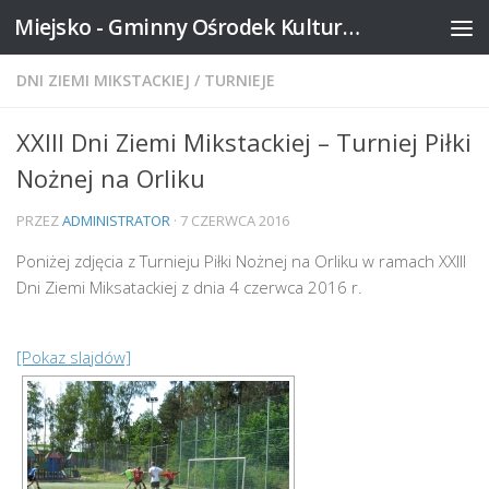
Miejsko - Gminny Ośrodek Kultury w Mikstacie
Skip to content
DNI ZIEMI MIKSTACKIEJ
/
TURNIEJE
XXIII Dni Ziemi Mikstackiej – Turniej Piłki
Nożnej na Orliku
PRZEZ
ADMINISTRATOR
·
7 CZERWCA 2016
Poniżej zdjęcia z Turnieju Piłki Nożnej na Orliku w ramach XXIII
Dni Ziemi Miksatackiej z dnia 4 czerwca 2016 r.
[Pokaz slajdów]