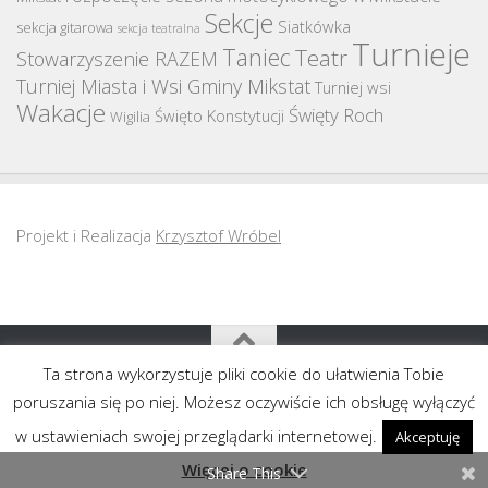
Sekcje
Siatkówka
sekcja gitarowa
sekcja teatralna
Turnieje
Taniec
Teatr
Stowarzyszenie RAZEM
Turniej Miasta i Wsi Gminy Mikstat
Turniej wsi
Wakacje
Święty Roch
Święto Konstytucji
Wigilia
Projekt i Realizacja
Krzysztof Wróbel
Ta strona wykorzystuje pliki cookie do ułatwienia Tobie
Copyright MGOK Mikstat 2011-2020
poruszania się po niej. Możesz oczywiście ich obsługę wyłączyć
w ustawieniach swojej przeglądarki internetowej.
Akceptuję
Więcej o cookie
Share This