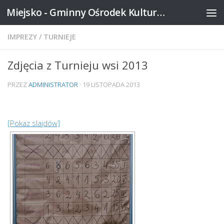
Miejsko - Gminny Ośrodek Kultury w Mikstacie
Skip to content
IMPREZY
/
TURNIEJE
Zdjęcia z Turnieju wsi 2013
PRZEZ
ADMINISTRATOR
·
19 LISTOPADA 2013
[Pokaz slajdów]