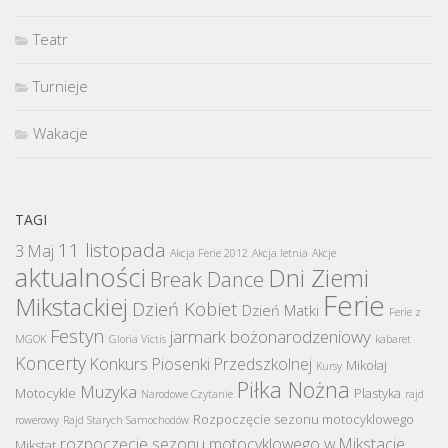
Teatr
Turnieje
Wakacje
TAGI
11 listopada
3 Maj
Akcja Ferie 2012
Akcja letnia
Akcje
aktualności
Dni Ziemi
Break Dance
Ferie
Mikstackiej
Dzień Kobiet
Dzień Matki
Ferie z
Festyn
jarmark bożonarodzeniowy
MGOK
Gloria Victis
kabaret
Koncerty
Konkurs Piosenki Przedszkolnej
Mikołaj
Kursy
Piłka Nożna
Muzyka
Motocykle
Plastyka
Narodowe Czytanie
rajd
Rozpoczęcie sezonu motocyklowego
rowerowy
Rajd Starych Samochodów
rozpoczęcie sezonu motocyklowego w Mikstacie
Mikstat