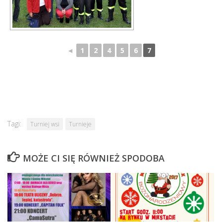
◄
1
2
4
5
6
7
Tagi:
Turniej wsi
Turnieje
MOŻE CI SIĘ RÓWNIEŻ SPODOBA