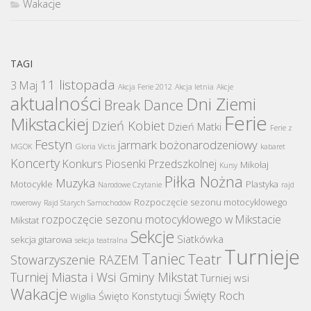
Wakacje
TAGI
11 listopada
3 Maj
Akcja Ferie 2012
Akcja letnia
Akcje
aktualności
Dni Ziemi
Break Dance
Ferie
Mikstackiej
Dzień Kobiet
Dzień Matki
Ferie z
Festyn
jarmark bożonarodzeniowy
MGOK
Gloria Victis
kabaret
Koncerty
Konkurs Piosenki Przedszkolnej
Mikołaj
Kursy
Piłka Nożna
Muzyka
Motocykle
Plastyka
Narodowe Czytanie
rajd
Rozpoczęcie sezonu motocyklowego
rowerowy
Rajd Starych Samochodów
rozpoczęcie sezonu motocyklowego w Mikstacie
Mikstat
Sekcje
Siatkówka
sekcja gitarowa
sekcja teatralna
Turnieje
Taniec
Teatr
Stowarzyszenie RAZEM
Turniej Miasta i Wsi Gminy Mikstat
Turniej wsi
Wakacje
Święty Roch
Święto Konstytucji
Wigilia