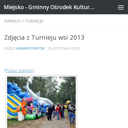
Miejsko - Gminny Ośrodek Kultury w Mikstacie
Skip to content
IMPREZY
/
TURNIEJE
Zdjęcia z Turnieju wsi 2013
PRZEZ
ADMINISTRATOR
·
19 LISTOPADA 2013
[Pokaz slajdów]