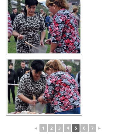
◄
1
2
3
4
5
6
7
►