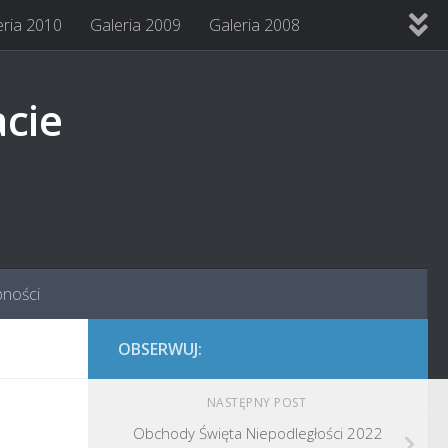
eria 2010
Galeria 2009
Galeria 2008
acie
pności
OBSERWUJ:
NASTĘPNY POST
Obchody Święta Niepodległości 2022