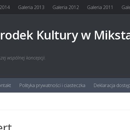
 2014
Galeria 2013
Galeria 2012
Galeria 2011
Gal
rodek Kultury w Mikst
szej wspólnej koncepcji.
ntakt
Polityka prywatności i ciasteczka
Deklaracja dostę
rt