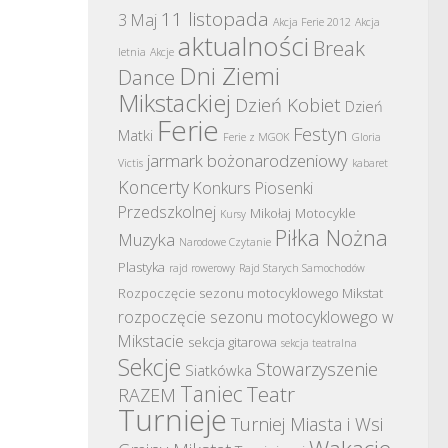
11 listopada
3 Maj
Akcja Ferie 2012
Akcja
aktualności
Break
letnia
Akcje
Dni Ziemi
Dance
Mikstackiej
Dzień Kobiet
Dzień
Ferie
Festyn
Matki
Ferie z MGOK
Gloria
jarmark bożonarodzeniowy
Victis
kabaret
Koncerty
Konkurs Piosenki
Przedszkolnej
Mikołaj
Motocykle
Kursy
Piłka Nożna
Muzyka
Narodowe Czytanie
Plastyka
rajd rowerowy
Rajd Starych Samochodów
Rozpoczęcie sezonu motocyklowego Mikstat
rozpoczęcie sezonu motocyklowego w
Mikstacie
sekcja gitarowa
sekcja teatralna
Sekcje
Stowarzyszenie
Siatkówka
Taniec
Teatr
RAZEM
Turnieje
Turniej Miasta i Wsi