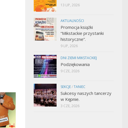
13 LIP, 2026
AKTUALNOŚCI
Promocja książki
“Mikstackie przystanki
historyczne”.
9 LIP, 2026
DNI ZIEMI MIKSTACKIEJ
Podziękowania
9 CZE, 2026
SEKCJE
/
TANIEC
Sukcesy naszych tancerzy
w Kępnie.
3 CZE, 2026