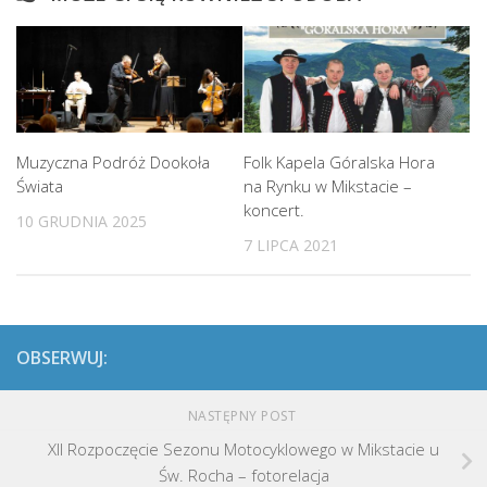
Muzyczna Podróż Dookoła
Folk Kapela Góralska Hora
Świata
na Rynku w Mikstacie –
koncert.
10 GRUDNIA 2025
7 LIPCA 2021
OBSERWUJ:
NASTĘPNY POST
XII Rozpoczęcie Sezonu Motocyklowego w Mikstacie u
Św. Rocha – fotorelacja