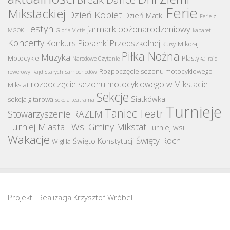
Ferie
Mikstackiej
Dzień Kobiet
Dzień Matki
Ferie z
Festyn
jarmark bożonarodzeniowy
MGOK
Gloria Victis
kabaret
Koncerty
Konkurs Piosenki Przedszkolnej
Mikołaj
Kursy
Piłka Nożna
Muzyka
Motocykle
Plastyka
Narodowe Czytanie
rajd
Rozpoczęcie sezonu motocyklowego
rowerowy
Rajd Starych Samochodów
rozpoczęcie sezonu motocyklowego w Mikstacie
Mikstat
Sekcje
Siatkówka
sekcja gitarowa
sekcja teatralna
Turnieje
Taniec
Teatr
Stowarzyszenie RAZEM
Turniej Miasta i Wsi Gminy Mikstat
Turniej wsi
Wakacje
Święty Roch
Święto Konstytucji
Wigilia
Projekt i Realizacja
Krzysztof Wróbel