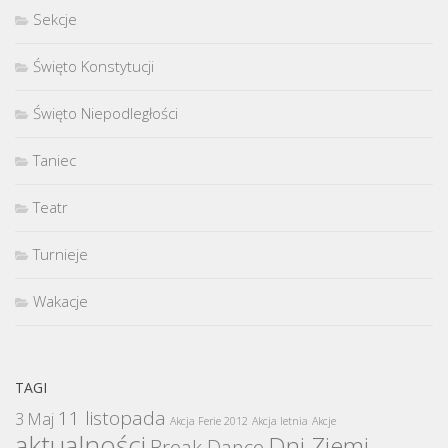
Sekcje
Święto Konstytucji
Święto Niepodległości
Taniec
Teatr
Turnieje
Wakacje
TAGI
11 listopada
3 Maj
Akcja Ferie 2012
Akcja letnia
Akcje
aktualności
Dni Ziemi
Break Dance