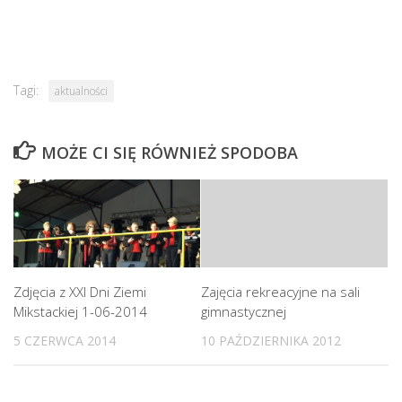
Tagi:
aktualności
MOŻE CI SIĘ RÓWNIEŻ SPODOBA
Zdjęcia z XXI Dni Ziemi
Zajęcia rekreacyjne na sali
Mikstackiej 1-06-2014
gimnastycznej
5 CZERWCA 2014
10 PAŹDZIERNIKA 2012