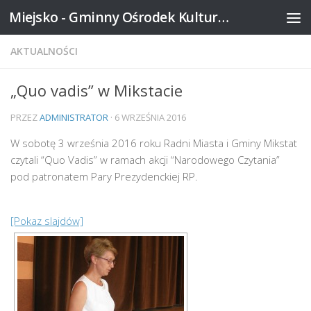
Miejsko - Gminny Ośrodek Kultury w Mikstacie
Skip to content
AKTUALNOŚCI
„Quo vadis” w Mikstacie
PRZEZ
ADMINISTRATOR
·
6 WRZEŚNIA 2016
W sobotę 3 września 2016 roku Radni Miasta i Gminy Mikstat
czytali “Quo Vadis” w ramach akcji “Narodowego Czytania”
pod patronatem Pary Prezydenckiej RP.
[Pokaz slajdów]