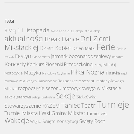
TAGI
11 listopada
3 Maj
Akcja Ferie 2012
Akcja letnia
Akcje
aktualności
Dni Ziemi
Break Dance
Ferie
Mikstackiej
Dzień Kobiet
Dzień Matki
Ferie z
Festyn
jarmark bożonarodzeniowy
MGOK
Gloria Victis
kabaret
Koncerty
Konkurs Piosenki Przedszkolnej
Mikołaj
Kursy
Piłka Nożna
Muzyka
Motocykle
Plastyka
Narodowe Czytanie
rajd
Rozpoczęcie sezonu motocyklowego
rowerowy
Rajd Starych Samochodów
rozpoczęcie sezonu motocyklowego w Mikstacie
Mikstat
Sekcje
Siatkówka
sekcja gitarowa
sekcja teatralna
Turnieje
Taniec
Teatr
Stowarzyszenie RAZEM
Turniej Miasta i Wsi Gminy Mikstat
Turniej wsi
Wakacje
Święty Roch
Święto Konstytucji
Wigilia