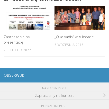
Zaproszenie na
„Quo vadis” w Mikstacie
prezentację
6 WRZEŚNIA 2016
25 LUTEGO 2022
OBSERWUJ:
NASTĘPNY POST
Zapraszamy na koncert
POPRZEDNI POST