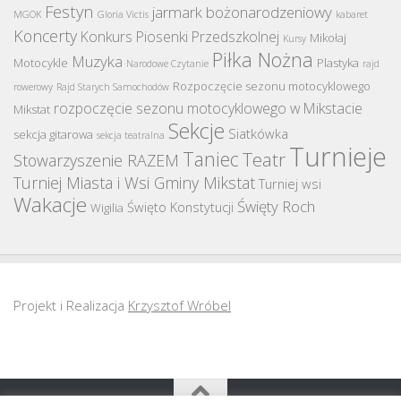
Festyn
jarmark bożonarodzeniowy
MGOK
Gloria Victis
kabaret
Koncerty
Konkurs Piosenki Przedszkolnej
Mikołaj
Kursy
Piłka Nożna
Muzyka
Motocykle
Plastyka
Narodowe Czytanie
rajd
Rozpoczęcie sezonu motocyklowego
rowerowy
Rajd Starych Samochodów
rozpoczęcie sezonu motocyklowego w Mikstacie
Mikstat
Sekcje
Siatkówka
sekcja gitarowa
sekcja teatralna
Turnieje
Taniec
Teatr
Stowarzyszenie RAZEM
Turniej Miasta i Wsi Gminy Mikstat
Turniej wsi
Wakacje
Święty Roch
Święto Konstytucji
Wigilia
Projekt i Realizacja
Krzysztof Wróbel