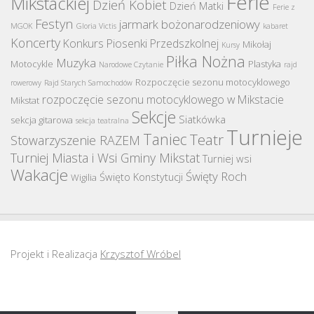
Ferie
Mikstackiej
Dzień Kobiet
Dzień Matki
Ferie z
Festyn
jarmark bożonarodzeniowy
MGOK
Gloria Victis
kabaret
Koncerty
Konkurs Piosenki Przedszkolnej
Mikołaj
Kursy
Piłka Nożna
Muzyka
Motocykle
Plastyka
Narodowe Czytanie
rajd
Rozpoczęcie sezonu motocyklowego
rowerowy
Rajd Starych Samochodów
rozpoczęcie sezonu motocyklowego w Mikstacie
Mikstat
Sekcje
Siatkówka
sekcja gitarowa
sekcja teatralna
Turnieje
Taniec
Teatr
Stowarzyszenie RAZEM
Turniej Miasta i Wsi Gminy Mikstat
Turniej wsi
Wakacje
Święty Roch
Święto Konstytucji
Wigilia
Projekt i Realizacja
Krzysztof Wróbel