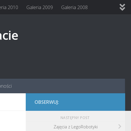
eria 2010
Galeria 2009
Galeria 2008
acie
pności
OBSERWUJ:
NASTĘPNY POST
Zajęcia z LegoRobotyki