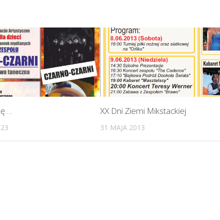
lę …
XX Dni Ziemi Mikstackiej
023
31 MAJA 2013