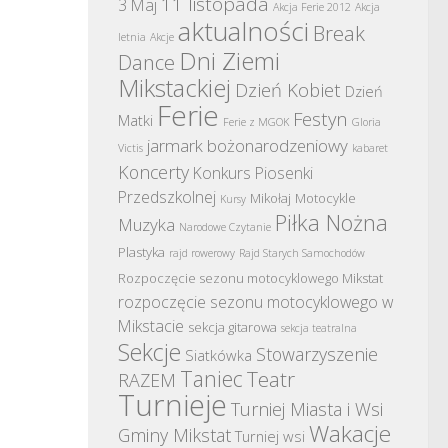
11 listopada
3 Maj
Akcja Ferie 2012
Akcja
aktualności
Break
letnia
Akcje
Dni Ziemi
Dance
Mikstackiej
Dzień Kobiet
Dzień
Ferie
Festyn
Matki
Ferie z MGOK
Gloria
jarmark bożonarodzeniowy
Victis
kabaret
Koncerty
Konkurs Piosenki
Przedszkolnej
Mikołaj
Motocykle
Kursy
Piłka Nożna
Muzyka
Narodowe Czytanie
Plastyka
rajd rowerowy
Rajd Starych Samochodów
Rozpoczęcie sezonu motocyklowego Mikstat
rozpoczęcie sezonu motocyklowego w
Mikstacie
sekcja gitarowa
sekcja teatralna
Sekcje
Stowarzyszenie
Siatkówka
Taniec
Teatr
RAZEM
Turnieje
Turniej Miasta i Wsi
Wakacje
Gminy Mikstat
Turniej wsi