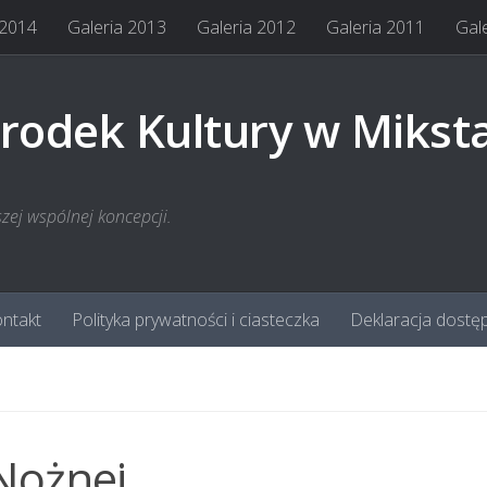
 2014
Galeria 2013
Galeria 2012
Galeria 2011
Gal
rodek Kultury w Mikst
szej wspólnej koncepcji.
ntakt
Polityka prywatności i ciasteczka
Deklaracja dostę
 Nożnej