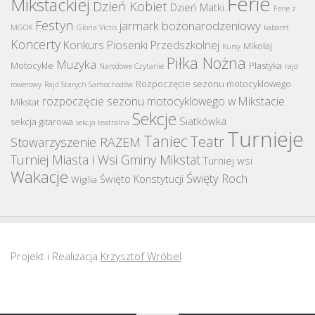
Ferie
Mikstackiej
Dzień Kobiet
Dzień Matki
Ferie z
Festyn
jarmark bożonarodzeniowy
MGOK
Gloria Victis
kabaret
Koncerty
Konkurs Piosenki Przedszkolnej
Mikołaj
Kursy
Piłka Nożna
Muzyka
Motocykle
Plastyka
Narodowe Czytanie
rajd
Rozpoczęcie sezonu motocyklowego
rowerowy
Rajd Starych Samochodów
rozpoczęcie sezonu motocyklowego w Mikstacie
Mikstat
Sekcje
Siatkówka
sekcja gitarowa
sekcja teatralna
Turnieje
Taniec
Teatr
Stowarzyszenie RAZEM
Turniej Miasta i Wsi Gminy Mikstat
Turniej wsi
Wakacje
Święty Roch
Święto Konstytucji
Wigilia
Projekt i Realizacja
Krzysztof Wróbel