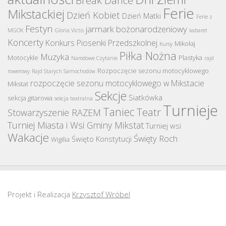
Ferie
Mikstackiej
Dzień Kobiet
Dzień Matki
Ferie z
Festyn
jarmark bożonarodzeniowy
MGOK
Gloria Victis
kabaret
Koncerty
Konkurs Piosenki Przedszkolnej
Mikołaj
Kursy
Piłka Nożna
Muzyka
Motocykle
Plastyka
Narodowe Czytanie
rajd
Rozpoczęcie sezonu motocyklowego
rowerowy
Rajd Starych Samochodów
rozpoczęcie sezonu motocyklowego w Mikstacie
Mikstat
Sekcje
Siatkówka
sekcja gitarowa
sekcja teatralna
Turnieje
Taniec
Teatr
Stowarzyszenie RAZEM
Turniej Miasta i Wsi Gminy Mikstat
Turniej wsi
Wakacje
Święty Roch
Święto Konstytucji
Wigilia
Projekt i Realizacja
Krzysztof Wróbel