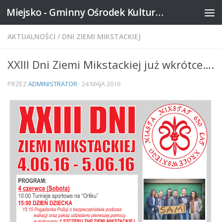
Miejsko - Gminny Ośrodek Kultury w Mikstacie
Skip to content
AKTUALNOŚCI
/
DNI ZIEMI MIKSTACKIEJ
XXIII Dni Ziemi Mikstackiej już wkrótce….
PRZEZ
ADMINISTRATOR
·
24 MAJA 2016