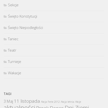
Sekcje
Święto Konstytucji
Święto Niepodległości
Taniec
Teatr
Turnieje
Wakacje
TAGI
11 listopada
3 Maj
Akcja Ferie 2012
Akcja letnia
Akcje
aktualności
Dni Ziemi
Break Dance