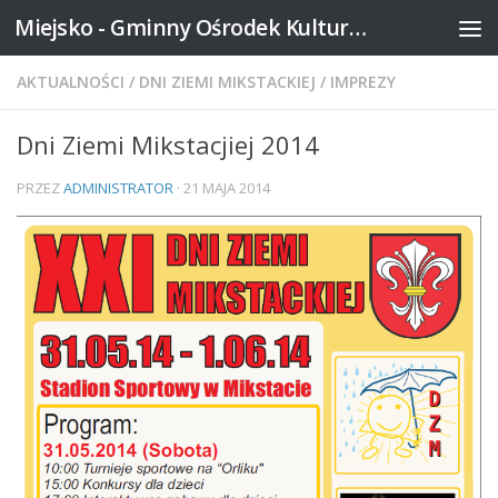
Miejsko - Gminny Ośrodek Kultury w Mikstacie
Skip to content
AKTUALNOŚCI
/
DNI ZIEMI MIKSTACKIEJ
/
IMPREZY
Dni Ziemi Mikstacjiej 2014
PRZEZ
ADMINISTRATOR
·
21 MAJA 2014