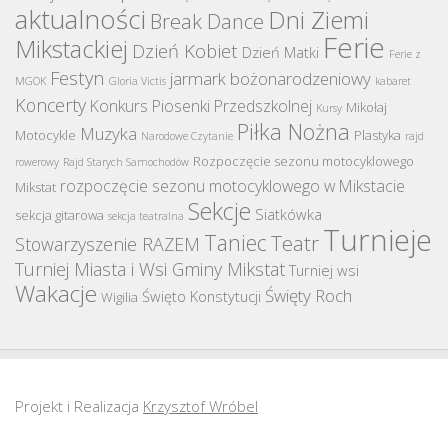
aktualności
Dni Ziemi
Break Dance
Ferie
Mikstackiej
Dzień Kobiet
Dzień Matki
Ferie z
Festyn
jarmark bożonarodzeniowy
MGOK
Gloria Victis
kabaret
Koncerty
Konkurs Piosenki Przedszkolnej
Mikołaj
Kursy
Piłka Nożna
Muzyka
Motocykle
Plastyka
Narodowe Czytanie
rajd
Rozpoczęcie sezonu motocyklowego
rowerowy
Rajd Starych Samochodów
rozpoczęcie sezonu motocyklowego w Mikstacie
Mikstat
Sekcje
Siatkówka
sekcja gitarowa
sekcja teatralna
Turnieje
Taniec
Teatr
Stowarzyszenie RAZEM
Turniej Miasta i Wsi Gminy Mikstat
Turniej wsi
Wakacje
Święty Roch
Święto Konstytucji
Wigilia
Projekt i Realizacja
Krzysztof Wróbel