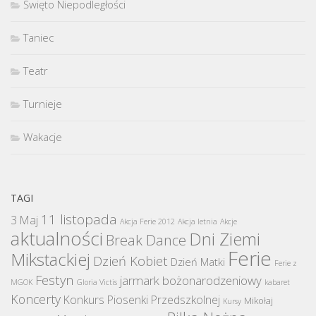
Święto Niepodległości
Taniec
Teatr
Turnieje
Wakacje
TAGI
11 listopada
3 Maj
Akcja Ferie 2012
Akcja letnia
Akcje
aktualności
Dni Ziemi
Break Dance
Ferie
Mikstackiej
Dzień Kobiet
Dzień Matki
Ferie z
Festyn
jarmark bożonarodzeniowy
MGOK
Gloria Victis
kabaret
Koncerty
Konkurs Piosenki Przedszkolnej
Mikołaj
Kursy