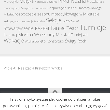
Piłka Nożna
Muzyka
Motocykle
Plastyka
Narodowe Czytanie
rajd
Rozpoczęcie sezonu motocyklowego
rowerowy
Rajd Starych Samochodów
rozpoczęcie sezonu motocyklowego w Mikstacie
Mikstat
Sekcje
Siatkówka
sekcja gitarowa
sekcja teatralna
Turnieje
Taniec
Teatr
Stowarzyszenie RAZEM
Turniej Miasta i Wsi Gminy Mikstat
Turniej wsi
Wakacje
Święty Roch
Święto Konstytucji
Wigilia
Projekt i Realizacja
Krzysztof Wróbel
Ta strona wykorzystuje pliki cookie do ułatwienia Tobie
Copyright MGOK Mikstat 2011-2020
poruszania się po niej. Możesz oczywiście ich obsługę wyłączyć