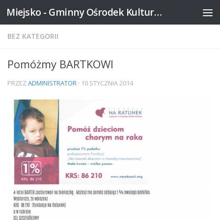
Miejsko - Gminny Ośrodek Kultury w Mikstacie
Skip to content
BEZ KATEGORII
Pomóżmy BARTKOWI
PRZEZ
ADMINISTRATOR
·
10 STYCZNIA 2014