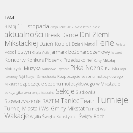
TAGI
11 listopada
3 Maj
Akcja Ferie 2012
Akcja letnia
Akcje
aktualności
Dni Ziemi
Break Dance
Ferie
Mikstackiej
Dzień Kobiet
Dzień Matki
Ferie z
Festyn
jarmark bożonarodzeniowy
MGOK
Gloria Victis
kabaret
Koncerty
Konkurs Piosenki Przedszkolnej
Mikołaj
Kursy
Piłka Nożna
Muzyka
Motocykle
Plastyka
Narodowe Czytanie
rajd
Rozpoczęcie sezonu motocyklowego
rowerowy
Rajd Starych Samochodów
rozpoczęcie sezonu motocyklowego w Mikstacie
Mikstat
Sekcje
Siatkówka
sekcja gitarowa
sekcja teatralna
Turnieje
Taniec
Teatr
Stowarzyszenie RAZEM
Turniej Miasta i Wsi Gminy Mikstat
Turniej wsi
Wakacje
Święty Roch
Święto Konstytucji
Wigilia