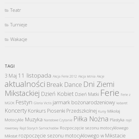
Teatr
Turnieje
Wakacje
TAGI
11 listopada
3 Maj
Akcja Ferie 2012
Akcja letnia
Akcje
aktualności
Dni Ziemi
Break Dance
Ferie
Mikstackiej
Dzień Kobiet
Dzień Matki
Ferie z
Festyn
jarmark bożonarodzeniowy
MGOK
Gloria Victis
kabaret
Koncerty
Konkurs Piosenki Przedszkolnej
Mikołaj
Kursy
Piłka Nożna
Muzyka
Motocykle
Plastyka
Narodowe Czytanie
rajd
Rozpoczęcie sezonu motocyklowego
rowerowy
Rajd Starych Samochodów
rozpoczęcie sezonu motocyklowego w Mikstacie
Mikstat