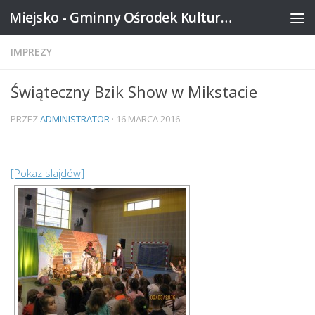
Miejsko - Gminny Ośrodek Kultury w Mikstacie
Skip to content
IMPREZY
Świąteczny Bzik Show w Mikstacie
PRZEZ
ADMINISTRATOR
·
16 MARCA 2016
[Pokaz slajdów]