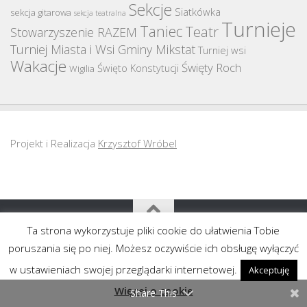
Sekcje
Siatkówka
sekcja gitarowa
sekcja teatralna
Turnieje
Taniec
Teatr
Stowarzyszenie RAZEM
Turniej Miasta i Wsi Gminy Mikstat
Turniej wsi
Wakacje
Święty Roch
Święto Konstytucji
Wigilia
Projekt i Realizacja
Krzysztof Wróbel
Ta strona wykorzystuje pliki cookie do ułatwienia Tobie
Copyright MGOK Mikstat 2011-2020
poruszania się po niej. Możesz oczywiście ich obsługę wyłączyć
w ustawieniach swojej przeglądarki internetowej.
Akceptuję
Więcej o cookie
Share This