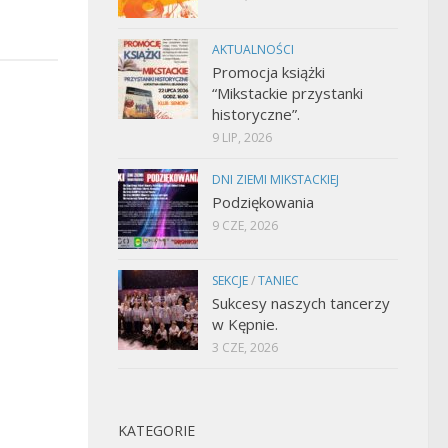
AKTUALNOŚCI
Promocja książki
“Mikstackie przystanki
historyczne”.
9 LIP, 2026
DNI ZIEMI MIKSTACKIEJ
Podziękowania
9 CZE, 2026
SEKCJE
/
TANIEC
Sukcesy naszych tancerzy
w Kępnie.
3 CZE, 2026
KATEGORIE