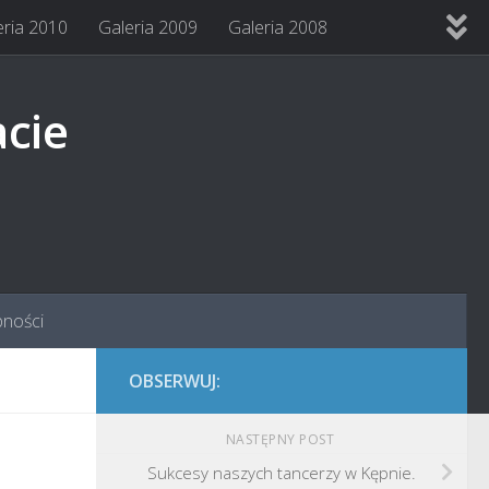
eria 2010
Galeria 2009
Galeria 2008
acie
pności
OBSERWUJ:
NASTĘPNY POST
Sukcesy naszych tancerzy w Kępnie.