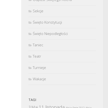
Sekcje
Święto Konstytucji
Święto Niepodległości
Taniec
Teatr
Turnieje
Wakacje
TAGI
11 listopada
3 Maj
Akcja Ferie 2012
Akcja