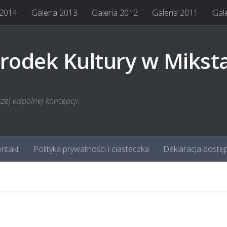
 2014
Galeria 2013
Galeria 2012
Galeria 2011
Gal
rodek Kultury w Mikst
szej wspólnej koncepcji.
ntakt
Polityka prywatności i ciasteczka
Deklaracja dostę