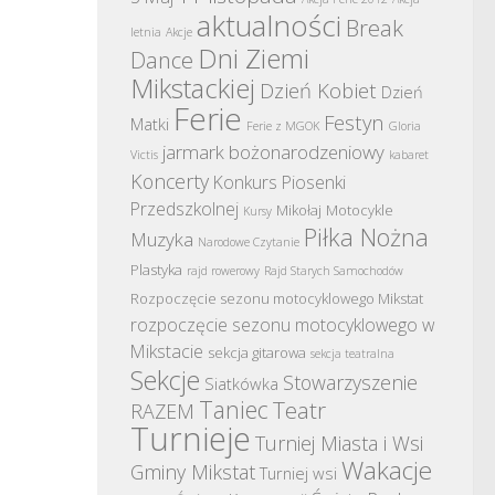
aktualności
Break
letnia
Akcje
Dni Ziemi
Dance
Mikstackiej
Dzień Kobiet
Dzień
Ferie
Festyn
Matki
Ferie z MGOK
Gloria
jarmark bożonarodzeniowy
Victis
kabaret
Koncerty
Konkurs Piosenki
Przedszkolnej
Mikołaj
Motocykle
Kursy
Piłka Nożna
Muzyka
Narodowe Czytanie
Plastyka
rajd rowerowy
Rajd Starych Samochodów
Rozpoczęcie sezonu motocyklowego Mikstat
rozpoczęcie sezonu motocyklowego w
Mikstacie
sekcja gitarowa
sekcja teatralna
Sekcje
Stowarzyszenie
Siatkówka
Taniec
Teatr
RAZEM
Turnieje
Turniej Miasta i Wsi
Wakacje
Gminy Mikstat
Turniej wsi