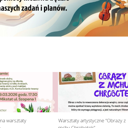
na warsztaty
Warsztaty artystyczne “Obrazy z
e
mchu Chrobotek”