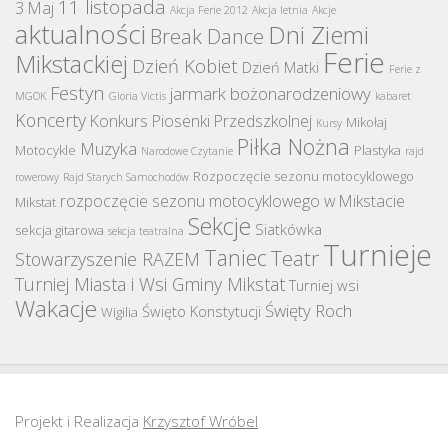
11 listopada
3 Maj
Akcja Ferie 2012
Akcja letnia
Akcje
aktualności
Dni Ziemi
Break Dance
Ferie
Mikstackiej
Dzień Kobiet
Dzień Matki
Ferie z
Festyn
jarmark bożonarodzeniowy
MGOK
Gloria Victis
kabaret
Koncerty
Konkurs Piosenki Przedszkolnej
Mikołaj
Kursy
Piłka Nożna
Muzyka
Motocykle
Plastyka
Narodowe Czytanie
rajd
Rozpoczęcie sezonu motocyklowego
rowerowy
Rajd Starych Samochodów
rozpoczęcie sezonu motocyklowego w Mikstacie
Mikstat
Sekcje
Siatkówka
sekcja gitarowa
sekcja teatralna
Turnieje
Taniec
Teatr
Stowarzyszenie RAZEM
Turniej Miasta i Wsi Gminy Mikstat
Turniej wsi
Wakacje
Święty Roch
Święto Konstytucji
Wigilia
Projekt i Realizacja
Krzysztof Wróbel