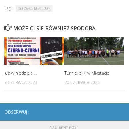
Tagi:
Dni Ziemi Mikstackiej
MOŻE CI SIĘ RÓWNIEŻ SPODOBA
Już w niedzielę …
Turniej piłki w Mikstacie
9 CZERWCA 2023
20 CZERWCA 2025
OBSERWUJ:
NASTĘPNY POST