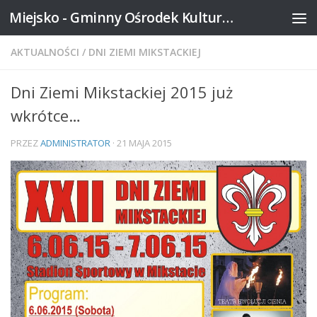
Miejsko - Gminny Ośrodek Kultury w Mikstacie
Skip to content
AKTUALNOŚCI
/
DNI ZIEMI MIKSTACKIEJ
Dni Ziemi Mikstackiej 2015 już
wkrótce…
PRZEZ
ADMINISTRATOR
·
21 MAJA 2015