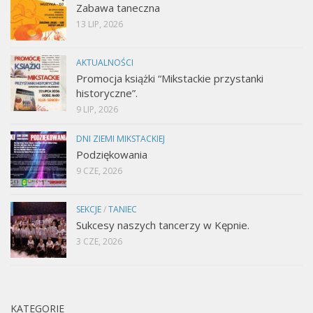
Zabawa taneczna
13 LIP, 2026
AKTUALNOŚCI
Promocja książki “Mikstackie przystanki
historyczne”.
9 LIP, 2026
DNI ZIEMI MIKSTACKIEJ
Podziękowania
9 CZE, 2026
SEKCJE
/
TANIEC
Sukcesy naszych tancerzy w Kępnie.
3 CZE, 2026
KATEGORIE