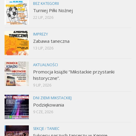
BEZ KATEGORII
Turniej Piłki Nożnej
22 LIP, 2026
IMPREZY
Zabawa taneczna
13 LIP, 2026
AKTUALNOŚCI
Promocja książki “Mikstackie przystanki
historyczne”.
9 LIP, 2026
DNI ZIEMI MIKSTACKIEJ
Podziękowania
9 CZE, 2026
SEKCJE
/
TANIEC
Sukcesy naszych tancerzy w Kępnie.