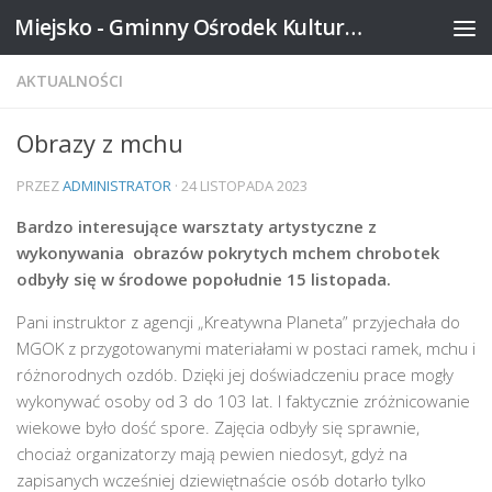
Miejsko - Gminny Ośrodek Kultury w Mikstacie
Skip to content
AKTUALNOŚCI
Obrazy z mchu
PRZEZ
ADMINISTRATOR
·
24 LISTOPADA 2023
Bardzo interesujące warsztaty artystyczne z
wykonywania obrazów pokrytych mchem chrobotek
odbyły się w środowe popołudnie 15 listopada.
Pani instruktor z agencji „Kreatywna Planeta” przyjechała do
MGOK z przygotowanymi materiałami w postaci ramek, mchu i
różnorodnych ozdób. Dzięki jej doświadczeniu prace mogły
wykonywać osoby od 3 do 103 lat. I faktycznie zróżnicowanie
wiekowe było dość spore. Zajęcia odbyły się sprawnie,
chociaż organizatorzy mają pewien niedosyt, gdyż na
zapisanych wcześniej dziewiętnaście osób dotarło tylko