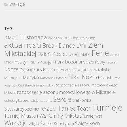
Wakacje
TAGI
11 listopada
3 Maj
Akcja Ferie 2012
Akcja letnia
Akcje
aktualności
Dni Ziemi
Break Dance
Ferie
Mikstackiej
Dzień Kobiet
Dzień Matki
Ferie z
Festyn
jarmark bożonarodzeniowy
MGOK
Gloria Victis
kabaret
Koncerty
Konkurs Piosenki Przedszkolnej
Mikołaj
Kursy
Piłka Nożna
Muzyka
Motocykle
Plastyka
Narodowe Czytanie
rajd
Rozpoczęcie sezonu motocyklowego
rowerowy
Rajd Starych Samochodów
rozpoczęcie sezonu motocyklowego w Mikstacie
Mikstat
Sekcje
Siatkówka
sekcja gitarowa
sekcja teatralna
Turnieje
Taniec
Teatr
Stowarzyszenie RAZEM
Turniej Miasta i Wsi Gminy Mikstat
Turniej wsi
Wakacje
Święty Roch
Święto Konstytucji
Wigilia