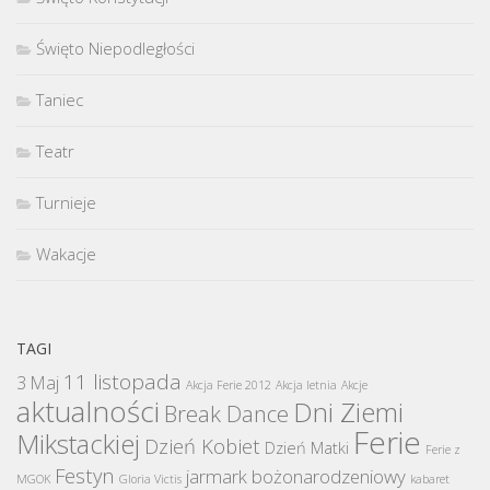
Święto Niepodległości
Taniec
Teatr
Turnieje
Wakacje
TAGI
11 listopada
3 Maj
Akcja Ferie 2012
Akcja letnia
Akcje
aktualności
Dni Ziemi
Break Dance
Ferie
Mikstackiej
Dzień Kobiet
Dzień Matki
Ferie z
Festyn
jarmark bożonarodzeniowy
MGOK
Gloria Victis
kabaret