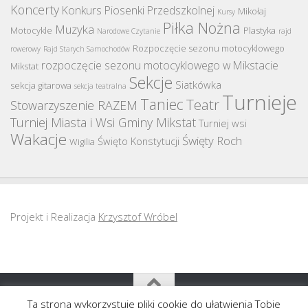
Koncerty
Konkurs Piosenki Przedszkolnej
Mikołaj
Kursy
Piłka Nożna
Muzyka
Motocykle
Plastyka
Narodowe Czytanie
rajd
Rozpoczęcie sezonu motocyklowego
rowerowy
Rajd Starych Samochodów
rozpoczęcie sezonu motocyklowego w Mikstacie
Mikstat
Sekcje
Siatkówka
sekcja gitarowa
sekcja teatralna
Turnieje
Taniec
Teatr
Stowarzyszenie RAZEM
Turniej Miasta i Wsi Gminy Mikstat
Turniej wsi
Wakacje
Święty Roch
Święto Konstytucji
Wigilia
Projekt i Realizacja
Krzysztof Wróbel
Ta strona wykorzystuje pliki cookie do ułatwienia Tobie