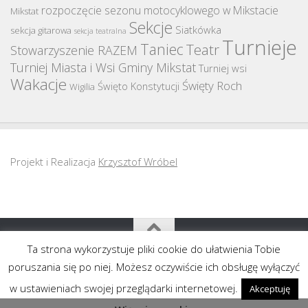
rozpoczęcie sezonu motocyklowego w Mikstacie
Mikstat
Sekcje
Siatkówka
sekcja gitarowa
sekcja teatralna
Turnieje
Taniec
Teatr
Stowarzyszenie RAZEM
Turniej Miasta i Wsi Gminy Mikstat
Turniej wsi
Wakacje
Święty Roch
Święto Konstytucji
Wigilia
Projekt i Realizacja
Krzysztof Wróbel
Ta strona wykorzystuje pliki cookie do ułatwienia Tobie
Copyright MGOK Mikstat 2011-2020
poruszania się po niej. Możesz oczywiście ich obsługę wyłączyć
w ustawieniach swojej przeglądarki internetowej.
Akceptuję