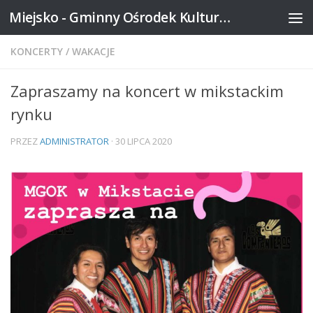
Miejsko - Gminny Ośrodek Kultury w Mikstacie
Skip to content
KONCERTY
/
WAKACJE
Zapraszamy na koncert w mikstackim
rynku
PRZEZ
ADMINISTRATOR
·
30 LIPCA 2020