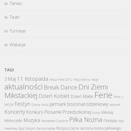
Taniec
Teatr
Turnieje
Wakacje
TAGI
11 listopada
3 Maj
Akcja Ferie 2012
Akcja letnia
Akcje
aktualności
Dni Ziemi
Break Dance
Ferie
Mikstackiej
Dzień Kobiet
Dzień Matki
Ferie z
Festyn
jarmark bożonarodzeniowy
MGOK
Gloria Victis
kabaret
Koncerty
Konkurs Piosenki Przedszkolnej
Mikołaj
Kursy
Piłka Nożna
Muzyka
Motocykle
Plastyka
Narodowe Czytanie
rajd
Rozpoczęcie sezonu motocyklowego
rowerowy
Rajd Starych Samochodów