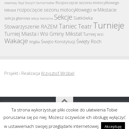
Rozpoczęcie sezonu motocyklowego
rowerowy
Rajd Starych Samochodów
rozpoczęcie sezonu motocyklowego w Mikstacie
Mikstat
Sekcje
Siatkówka
sekcja gitarowa
sekcja teatralna
Turnieje
Taniec
Teatr
Stowarzyszenie RAZEM
Turniej Miasta i Wsi Gminy Mikstat
Turniej wsi
Wakacje
Święty Roch
Święto Konstytucji
Wigilia
Projekt i Realizacja
Krzysztof Wróbel
Ta strona wykorzystuje pliki cookie do ułatwienia Tobie
Copyright MGOK Mikstat 2011-2020
poruszania się po niej. Możesz oczywiście ich obsługę wyłączyć
w ustawieniach swojej przeglądarki internetowej.
Akceptuję