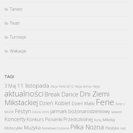
Taniec
Teatr
Turnieje
Wakacje
TAGI
11 listopada
3 Maj
Akcja Ferie 2012
Akcja letnia
Akcje
aktualności
Dni Ziemi
Break Dance
Ferie
Mikstackiej
Dzień Kobiet
Dzień Matki
Ferie z
Festyn
jarmark bożonarodzeniowy
MGOK
Gloria Victis
kabaret
Koncerty
Konkurs Piosenki Przedszkolnej
Mikołaj
Kursy
Piłka Nożna
Muzyka
Motocykle
Plastyka
Narodowe Czytanie
rajd