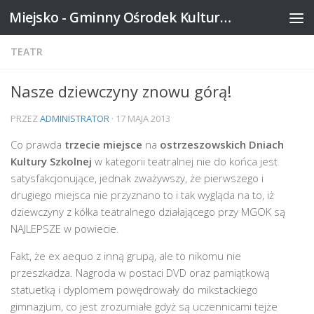
Miejsko - Gminny Ośrodek Kultury w Mikstacie
Skip to content
TEATR
Nasze dziewczyny znowu górą!
PRZEZ
ADMINISTRATOR
·
17 MAJA 2013
Co prawda
trzecie miejsce
na
ostrzeszowskich Dniach
Kultury Szkolnej
w kategorii teatralnej nie do końca jest
satysfakcjonujące, jednak zważywszy, że pierwszego i
drugiego miejsca nie przyznano to i tak wygląda na to, iż
dziewczyny z kółka teatralnego działającego przy MGOK są
NAJLEPSZE w powiecie.
Fakt, że ex aequo z inną grupą, ale to nikomu nie
przeszkadza. Nagroda w postaci DVD oraz pamiątkową
statuetką i dyplomem powędrowały do mikstackiego
gimnazjum, co jest zrozumiałe gdyż są uczennicami tejże