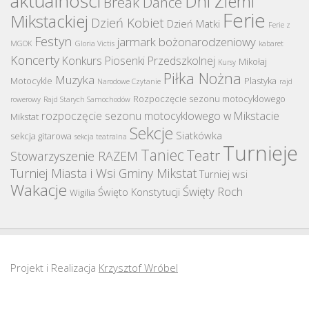
aktualności
Dni Ziemi
Break Dance
Ferie
Mikstackiej
Dzień Kobiet
Dzień Matki
Ferie z
Festyn
jarmark bożonarodzeniowy
MGOK
Gloria Victis
kabaret
Koncerty
Konkurs Piosenki Przedszkolnej
Mikołaj
Kursy
Piłka Nożna
Muzyka
Motocykle
Plastyka
Narodowe Czytanie
rajd
Rozpoczęcie sezonu motocyklowego
rowerowy
Rajd Starych Samochodów
rozpoczęcie sezonu motocyklowego w Mikstacie
Mikstat
Sekcje
Siatkówka
sekcja gitarowa
sekcja teatralna
Turnieje
Taniec
Teatr
Stowarzyszenie RAZEM
Turniej Miasta i Wsi Gminy Mikstat
Turniej wsi
Wakacje
Święty Roch
Święto Konstytucji
Wigilia
Projekt i Realizacja
Krzysztof Wróbel