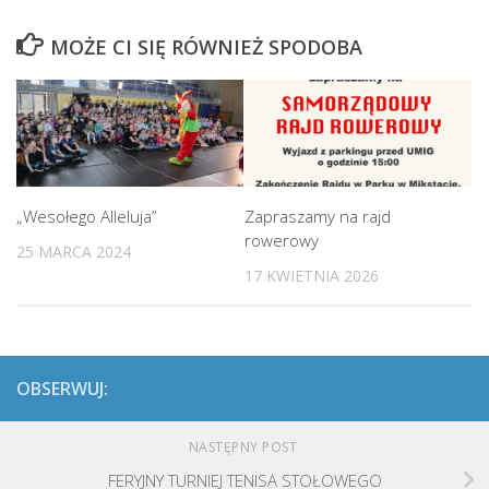
MOŻE CI SIĘ RÓWNIEŻ SPODOBA
„Wesołego Alleluja”
Zapraszamy na rajd
rowerowy
25 MARCA 2024
17 KWIETNIA 2026
OBSERWUJ:
NASTĘPNY POST
FERYJNY TURNIEJ TENISA STOŁOWEGO