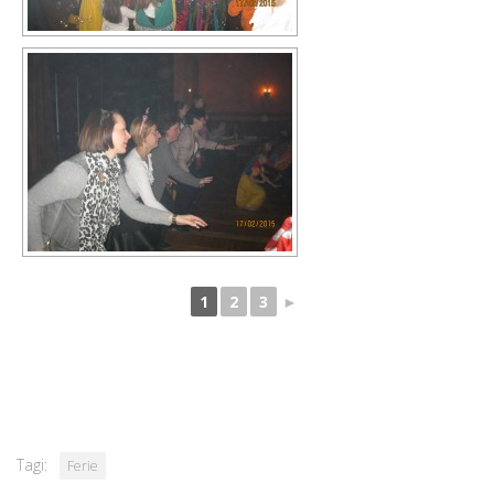
1
2
3
►
Tagi:
Ferie