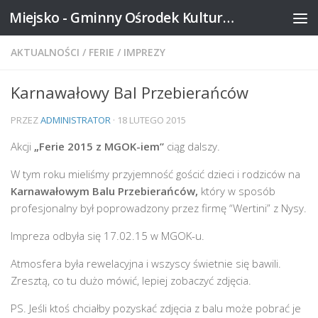
Miejsko - Gminny Ośrodek Kultury w Mikstacie
Skip to content
AKTUALNOŚCI
/
FERIE
/
IMPREZY
Karnawałowy Bal Przebierańców
PRZEZ
ADMINISTRATOR
·
18 LUTEGO 2015
Akcji
„Ferie 2015 z MGOK-iem”
ciąg dalszy.
W tym roku mieliśmy przyjemność gościć dzieci i rodziców na
Karnawałowym Balu Przebierańców,
który w sposób
profesjonalny był poprowadzony przez firmę “Wertini” z Nysy.
Impreza odbyła się 17.02.15 w MGOK-u.
Atmosfera była rewelacyjna i wszyscy świetnie się bawili.
Zresztą, co tu dużo mówić, lepiej zobaczyć zdjęcia.
PS. Jeśli ktoś chciałby pozyskać zdjęcia z balu może pobrać je