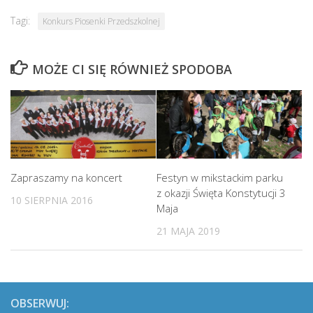
Tagi:
Konkurs Piosenki Przedszkolnej
MOŻE CI SIĘ RÓWNIEŻ SPODOBA
Zapraszamy na koncert
Festyn w mikstackim parku
z okazji Święta Konstytucji 3
10 SIERPNIA 2016
Maja
21 MAJA 2019
OBSERWUJ: