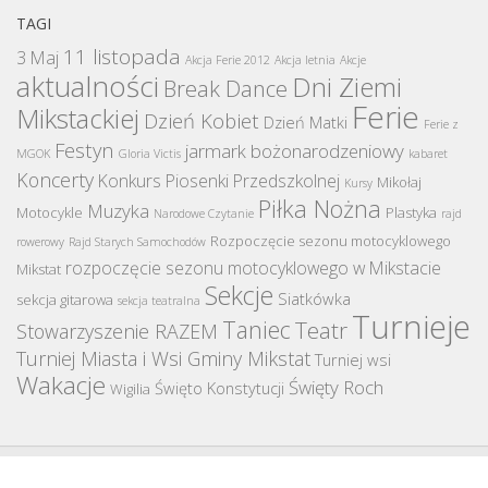
TAGI
11 listopada
3 Maj
Akcja Ferie 2012
Akcja letnia
Akcje
aktualności
Dni Ziemi
Break Dance
Ferie
Mikstackiej
Dzień Kobiet
Dzień Matki
Ferie z
Festyn
jarmark bożonarodzeniowy
MGOK
Gloria Victis
kabaret
Koncerty
Konkurs Piosenki Przedszkolnej
Mikołaj
Kursy
Piłka Nożna
Muzyka
Motocykle
Plastyka
Narodowe Czytanie
rajd
Rozpoczęcie sezonu motocyklowego
rowerowy
Rajd Starych Samochodów
rozpoczęcie sezonu motocyklowego w Mikstacie
Mikstat
Sekcje
Siatkówka
sekcja gitarowa
sekcja teatralna
Turnieje
Taniec
Teatr
Stowarzyszenie RAZEM
Turniej Miasta i Wsi Gminy Mikstat
Turniej wsi
Wakacje
Święty Roch
Święto Konstytucji
Wigilia