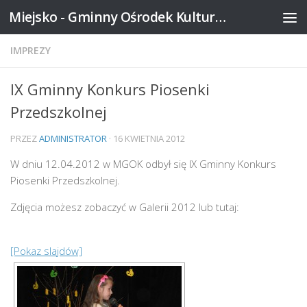
Miejsko - Gminny Ośrodek Kultury w Mikstacie
Skip to content
IMPREZY
IX Gminny Konkurs Piosenki
Przedszkolnej
PRZEZ
ADMINISTRATOR
·
16 KWIETNIA 2012
W dniu 12.04.2012 w MGOK odbył się IX Gminny Konkurs
Piosenki Przedszkolnej.
Zdjęcia możesz zobaczyć w Galerii 2012 lub tutaj:
[Pokaz slajdów]