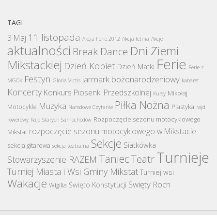
TAGI
11 listopada
3 Maj
Akcja Ferie 2012
Akcja letnia
Akcje
aktualności
Dni Ziemi
Break Dance
Ferie
Mikstackiej
Dzień Kobiet
Dzień Matki
Ferie z
Festyn
jarmark bożonarodzeniowy
MGOK
Gloria Victis
kabaret
Koncerty
Konkurs Piosenki Przedszkolnej
Mikołaj
Kursy
Piłka Nożna
Muzyka
Motocykle
Plastyka
Narodowe Czytanie
rajd
Rozpoczęcie sezonu motocyklowego
rowerowy
Rajd Starych Samochodów
rozpoczęcie sezonu motocyklowego w Mikstacie
Mikstat
Sekcje
Siatkówka
sekcja gitarowa
sekcja teatralna
Turnieje
Taniec
Teatr
Stowarzyszenie RAZEM
Turniej Miasta i Wsi Gminy Mikstat
Turniej wsi
Wakacje
Święty Roch
Święto Konstytucji
Wigilia