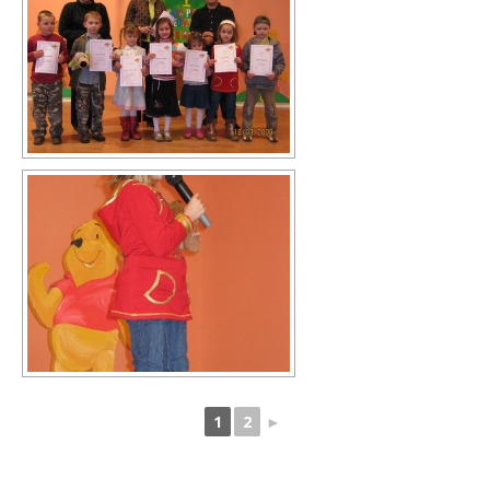
1
2
►