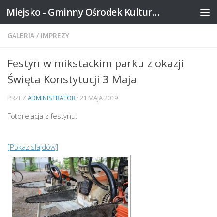
Miejsko - Gminny Ośrodek Kultury w Mikstacie
Skip to content
GALERIA
/
IMPREZY
Festyn w mikstackim parku z okazji
Święta Konstytucji 3 Maja
PRZEZ
ADMINISTRATOR
·
21 MAJA 2019
Fotorelacja z festynu:
[Pokaz slajdów]