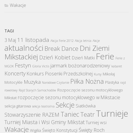
Wakacje
TAGI
11 listopada
3 Maj
Akcja Ferie 2012
Akcja letnia
Akcje
aktualności
Dni Ziemi
Break Dance
Ferie
Mikstackiej
Dzień Kobiet
Dzień Matki
Ferie z
Festyn
jarmark bożonarodzeniowy
MGOK
Gloria Victis
kabaret
Koncerty
Konkurs Piosenki Przedszkolnej
Mikołaj
Kursy
Piłka Nożna
Muzyka
Motocykle
Plastyka
Narodowe Czytanie
rajd
Rozpoczęcie sezonu motocyklowego
rowerowy
Rajd Starych Samochodów
rozpoczęcie sezonu motocyklowego w Mikstacie
Mikstat
Sekcje
Siatkówka
sekcja gitarowa
sekcja teatralna
Turnieje
Taniec
Teatr
Stowarzyszenie RAZEM
Turniej Miasta i Wsi Gminy Mikstat
Turniej wsi
Wakacje
Święty Roch
Święto Konstytucji
Wigilia