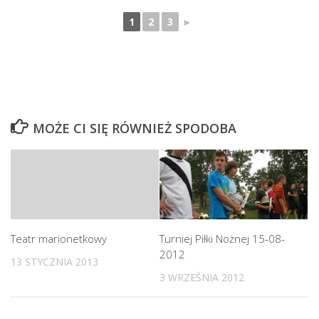
1
2
3
►
MOŻE CI SIĘ RÓWNIEŻ SPODOBA
Teatr marionetkowy
Turniej Piłki Nożnej 15-08-
2012
13 STYCZNIA 2013
3 WRZEŚNIA 2012