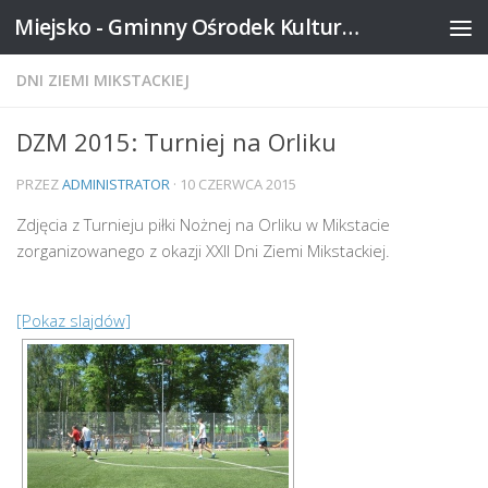
Miejsko - Gminny Ośrodek Kultury w Mikstacie
Skip to content
DNI ZIEMI MIKSTACKIEJ
DZM 2015: Turniej na Orliku
PRZEZ
ADMINISTRATOR
·
10 CZERWCA 2015
Zdjęcia z Turnieju piłki Nożnej na Orliku w Mikstacie
zorganizowanego z okazji XXII Dni Ziemi Mikstackiej.
[Pokaz slajdów]