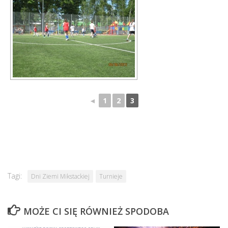
◄
1
2
3
Tagi:
Dni Ziemi Mikstackiej
Turnieje
MOŻE CI SIĘ RÓWNIEŻ SPODOBA