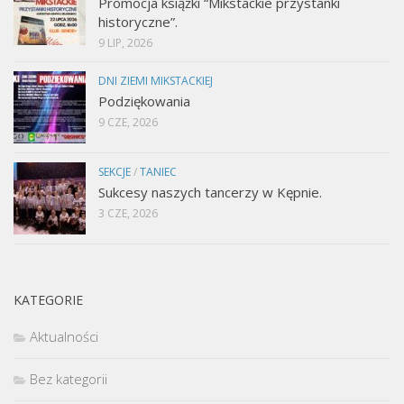
Promocja książki “Mikstackie przystanki
historyczne”.
9 LIP, 2026
DNI ZIEMI MIKSTACKIEJ
Podziękowania
9 CZE, 2026
SEKCJE
/
TANIEC
Sukcesy naszych tancerzy w Kępnie.
3 CZE, 2026
KATEGORIE
Aktualności
Bez kategorii