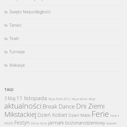
Święto Niepodległości
Taniec
Teatr
Turnieje
Wakacje
TAGI
11 listopada
3 Maj
Akcja Ferie 2012
Akcja letnia
Akcje
aktualności
Dni Ziemi
Break Dance
Ferie
Mikstackiej
Dzień Kobiet
Dzień Matki
Ferie z
Festyn
jarmark bożonarodzeniowy
MGOK
Gloria Victis
kabaret