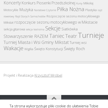
Koncerty
Konkurs Piosenki Przedszkolnej
Mikołaj
Kursy
Piłka Nożna
Muzyka
Motocykle
Plastyka
Narodowe Czytanie
rajd
Rozpoczęcie sezonu motocyklowego
rowerowy
Rajd Starych Samochodów
rozpoczęcie sezonu motocyklowego w Mikstacie
Mikstat
Sekcje
Siatkówka
sekcja gitarowa
sekcja teatralna
Turnieje
Taniec
Teatr
Stowarzyszenie RAZEM
Turniej Miasta i Wsi Gminy Mikstat
Turniej wsi
Wakacje
Święty Roch
Święto Konstytucji
Wigilia
Projekt i Realizacja
Krzysztof Wróbel
Ta strona wykorzystuje pliki cookie do ułatwienia Tobie