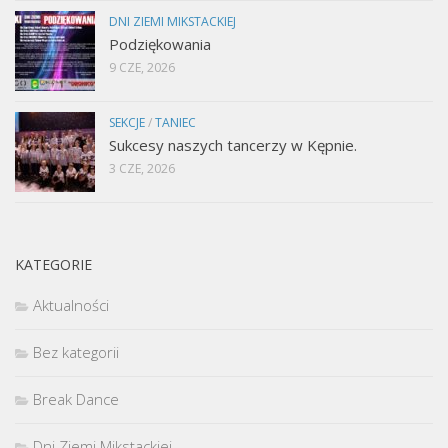
DNI ZIEMI MIKSTACKIEJ
Podziękowania
9 CZE, 2026
SEKCJE
/
TANIEC
Sukcesy naszych tancerzy w Kępnie.
3 CZE, 2026
KATEGORIE
Aktualności
Bez kategorii
Break Dance
Dni Ziemi Mikstackiej