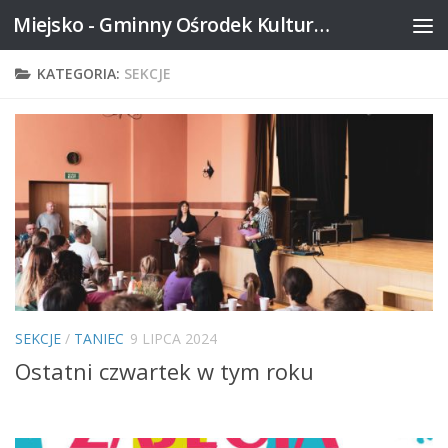
Miejsko - Gminny Ośrodek Kultury w Mikstacie
Skip to content
KATEGORIA:
SEKCJE
SEKCJE
/
TANIEC
9 LIPCA 2024
Ostatni czwartek w tym roku