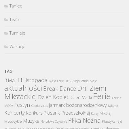
Taniec
Teatr
Turnieje
Wakacje
TAGI
11 listopada
3 Maj
Akcja Ferie 2012
Akcja letnia
Akcje
aktualności
Dni Ziemi
Break Dance
Ferie
Mikstackiej
Dzień Kobiet
Dzień Matki
Ferie z
Festyn
jarmark bożonarodzeniowy
MGOK
Gloria Victis
kabaret
Koncerty
Konkurs Piosenki Przedszkolnej
Mikołaj
Kursy
Piłka Nożna
Muzyka
Motocykle
Plastyka
Narodowe Czytanie
rajd
Rozpoczęcie sezonu motocyklowego