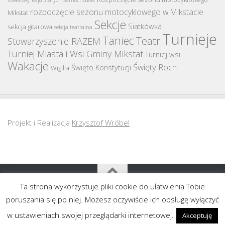
rowerowy
Rajd Starych Samochodów
rozpoczęcie sezonu motocyklowego w Mikstacie
Mikstat
Sekcje
Siatkówka
sekcja gitarowa
sekcja teatralna
Turnieje
Taniec
Teatr
Stowarzyszenie RAZEM
Turniej Miasta i Wsi Gminy Mikstat
Turniej wsi
Wakacje
Święty Roch
Święto Konstytucji
Wigilia
Projekt i Realizacja
Krzysztof Wróbel
Ta strona wykorzystuje pliki cookie do ułatwienia Tobie
Copyright MGOK Mikstat 2011-2020
poruszania się po niej. Możesz oczywiście ich obsługę wyłączyć
w ustawieniach swojej przeglądarki internetowej.
Akceptuję