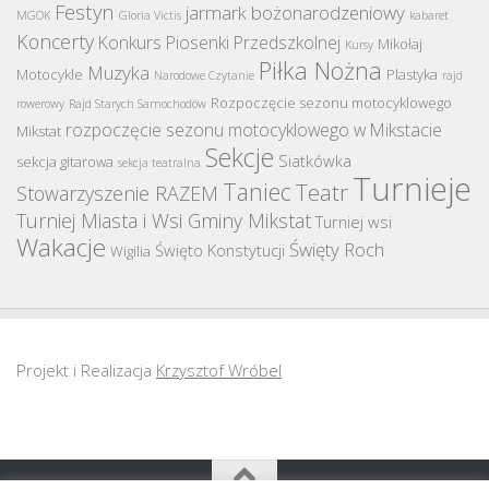
Festyn
jarmark bożonarodzeniowy
MGOK
Gloria Victis
kabaret
Koncerty
Konkurs Piosenki Przedszkolnej
Mikołaj
Kursy
Piłka Nożna
Muzyka
Motocykle
Plastyka
Narodowe Czytanie
rajd
Rozpoczęcie sezonu motocyklowego
rowerowy
Rajd Starych Samochodów
rozpoczęcie sezonu motocyklowego w Mikstacie
Mikstat
Sekcje
Siatkówka
sekcja gitarowa
sekcja teatralna
Turnieje
Taniec
Teatr
Stowarzyszenie RAZEM
Turniej Miasta i Wsi Gminy Mikstat
Turniej wsi
Wakacje
Święty Roch
Święto Konstytucji
Wigilia
Projekt i Realizacja
Krzysztof Wróbel