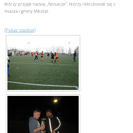
którzy przyjęli nazwę „Nosacze”, którzy rekrutowali się z
miasta i gminy Mikstat.
[Pokaz slajdów]