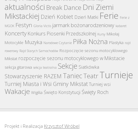
aktualności
Dni Ziemi
Break Dance
Ferie
Mikstackiej
Dzień Kobiet
Dzień Matki
Ferie z
Festyn
jarmark bożonarodzeniowy
MGOK
Gloria Victis
kabaret
Koncerty
Konkurs Piosenki Przedszkolnej
Mikołaj
Kursy
Piłka Nożna
Muzyka
Motocykle
Plastyka
Narodowe Czytanie
rajd
Rozpoczęcie sezonu motocyklowego
rowerowy
Rajd Starych Samochodów
rozpoczęcie sezonu motocyklowego w Mikstacie
Mikstat
Sekcje
Siatkówka
sekcja gitarowa
sekcja teatralna
Turnieje
Taniec
Teatr
Stowarzyszenie RAZEM
Turniej Miasta i Wsi Gminy Mikstat
Turniej wsi
Wakacje
Święty Roch
Święto Konstytucji
Wigilia
Projekt i Realizacja
Krzysztof Wróbel