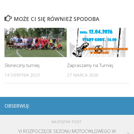
MOŻE CI SIĘ RÓWNIEŻ SPODOBA
Słoneczny turniej
Zapraszamy na Turniej
14 SIERPNIA 2023
27 MARCA 2026
OBSERWUJ:
NASTĘPNY POST
VI ROZPOCZĘCIE SEZONU MOTOCYKLOWEGO W