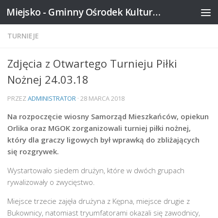
Miejsko - Gminny Ośrodek Kultury w Mikstacie
Skip to content
TURNIEJE
Zdjęcia z Otwartego Turnieju Piłki
Nożnej 24.03.18
PRZEZ
ADMINISTRATOR
·
28 MARCA 2018
Na rozpoczęcie wiosny Samorząd Mieszkańców, opiekun
Orlika oraz MGOK zorganizowali turniej piłki nożnej,
który dla graczy ligowych był wprawką do zbliżających
się rozgrywek.
Wystartowało siedem drużyn, które w dwóch grupach
rywalizowały o zwycięstwo.
Miejsce trzecie zajęła drużyna z Kępna, miejsce drugie z
Bukownicy, natomiast tryumfatorami okazali się zawodnicy,