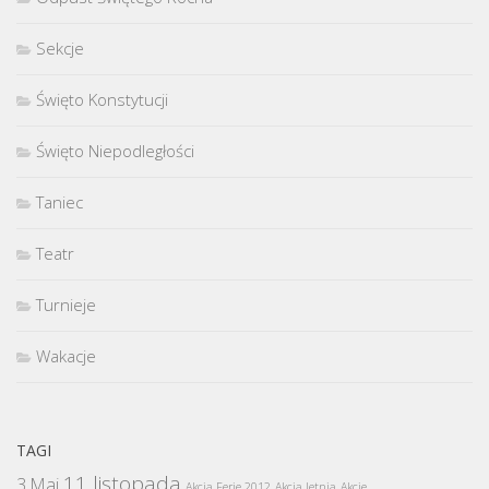
Sekcje
Święto Konstytucji
Święto Niepodległości
Taniec
Teatr
Turnieje
Wakacje
TAGI
11 listopada
3 Maj
Akcja Ferie 2012
Akcja letnia
Akcje