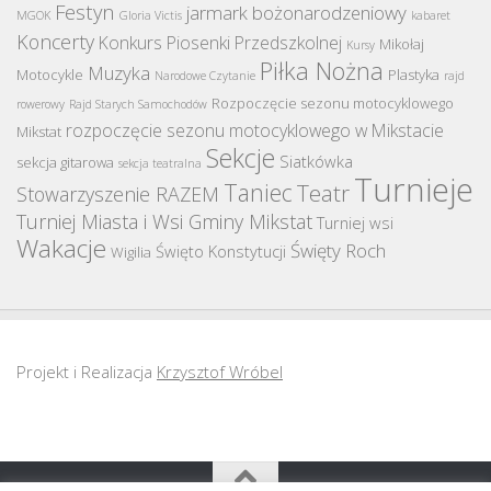
Festyn
jarmark bożonarodzeniowy
MGOK
Gloria Victis
kabaret
Koncerty
Konkurs Piosenki Przedszkolnej
Mikołaj
Kursy
Piłka Nożna
Muzyka
Motocykle
Plastyka
Narodowe Czytanie
rajd
Rozpoczęcie sezonu motocyklowego
rowerowy
Rajd Starych Samochodów
rozpoczęcie sezonu motocyklowego w Mikstacie
Mikstat
Sekcje
Siatkówka
sekcja gitarowa
sekcja teatralna
Turnieje
Taniec
Teatr
Stowarzyszenie RAZEM
Turniej Miasta i Wsi Gminy Mikstat
Turniej wsi
Wakacje
Święty Roch
Święto Konstytucji
Wigilia
Projekt i Realizacja
Krzysztof Wróbel