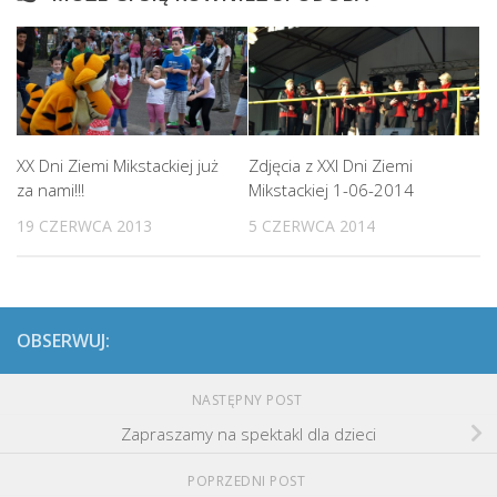
XX Dni Ziemi Mikstackiej już
Zdjęcia z XXI Dni Ziemi
za nami!!!
Mikstackiej 1-06-2014
19 CZERWCA 2013
5 CZERWCA 2014
OBSERWUJ:
NASTĘPNY POST
Zapraszamy na spektakl dla dzieci
POPRZEDNI POST