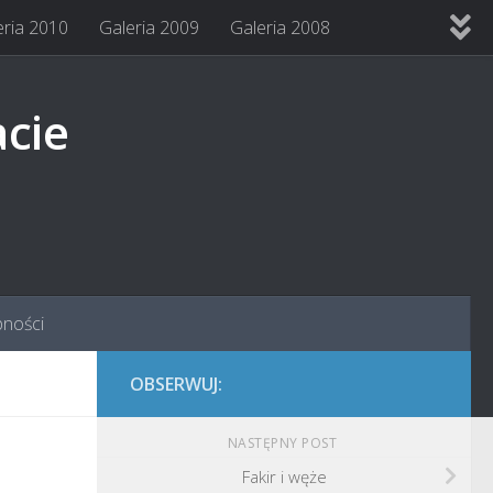
eria 2010
Galeria 2009
Galeria 2008
acie
pności
OBSERWUJ:
NASTĘPNY POST
Fakir i węże