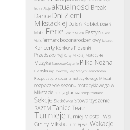
aktualności
Break
letnia
Akcje
Dni Ziemi
Dance
Mikstackiej
Dzień Kobiet
Dzień
Ferie
Festyn
Matki
Ferie z MGOK
Gloria
jarmark bożonarodzeniowy
Victis
kabaret
Koncerty
Konkurs Piosenki
Przedszkolnej
Mikołaj
Motocykle
Kursy
Piłka Nożna
Muzyka
Narodowe Czytanie
Plastyka
rajd rowerowy
Rajd Starych Samochodów
Rozpoczęcie sezonu motocyklowego Mikstat
rozpoczęcie sezonu motocyklowego w
Mikstacie
sekcja gitarowa
sekcja teatralna
Sekcje
Stowarzyszenie
Siatkówka
Taniec
Teatr
RAZEM
Turnieje
Turniej Miasta i Wsi
Wakacje
Gminy Mikstat
Turniej wsi