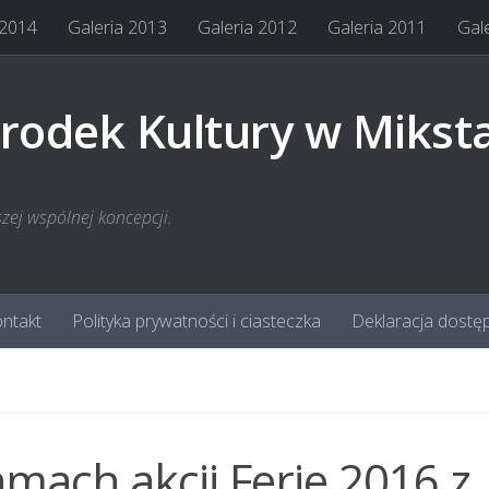
 2014
Galeria 2013
Galeria 2012
Galeria 2011
Gal
rodek Kultury w Mikst
szej wspólnej koncepcji.
ntakt
Polityka prywatności i ciasteczka
Deklaracja dostę
amach akcji Ferie 2016 z