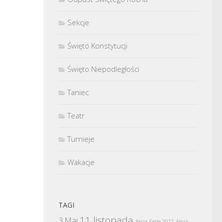
Sekcje
Święto Konstytucji
Święto Niepodległości
Taniec
Teatr
Turnieje
Wakacje
TAGI
11 listopada
3 Maj
Akcja Ferie 2012
Akcja