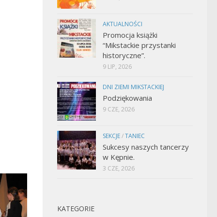
AKTUALNOŚCI
Promocja książki
“Mikstackie przystanki
historyczne”.
9 LIP, 2026
DNI ZIEMI MIKSTACKIEJ
Podziękowania
9 CZE, 2026
SEKCJE
/
TANIEC
Sukcesy naszych tancerzy
w Kępnie.
3 CZE, 2026
KATEGORIE