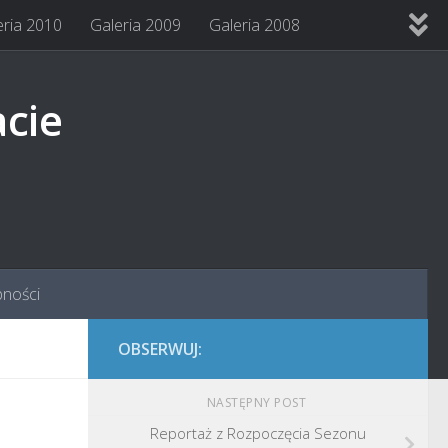
eria 2010
Galeria 2009
Galeria 2008
acie
pności
OBSERWUJ:
NASTĘPNY POST
Reportaż z Rozpoczęcia Sezonu