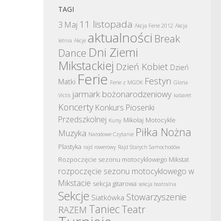
TAGI
11 listopada
3 Maj
Akcja Ferie 2012
Akcja
aktualności
Break
letnia
Akcje
Dni Ziemi
Dance
Mikstackiej
Dzień Kobiet
Dzień
Ferie
Festyn
Matki
Ferie z MGOK
Gloria
jarmark bożonarodzeniowy
Victis
kabaret
Koncerty
Konkurs Piosenki
Przedszkolnej
Mikołaj
Motocykle
Kursy
Piłka Nożna
Muzyka
Narodowe Czytanie
Plastyka
rajd rowerowy
Rajd Starych Samochodów
Rozpoczęcie sezonu motocyklowego Mikstat
rozpoczęcie sezonu motocyklowego w
Mikstacie
sekcja gitarowa
sekcja teatralna
Sekcje
Stowarzyszenie
Siatkówka
Taniec
Teatr
RAZEM