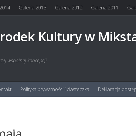
 2014
Galeria 2013
Galeria 2012
Galeria 2011
Gal
rodek Kultury w Mikst
szej wspólnej koncepcji.
ntakt
Polityka prywatności i ciasteczka
Deklaracja dostę
maja