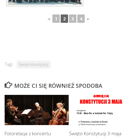
◄
1
2
3
4
►
Tagi:
Święto Konstytucji
MOŻE CI SIĘ RÓWNIEŻ SPODOBA
Fotorelacja z koncertu
Święto Konstytucji 3 maja