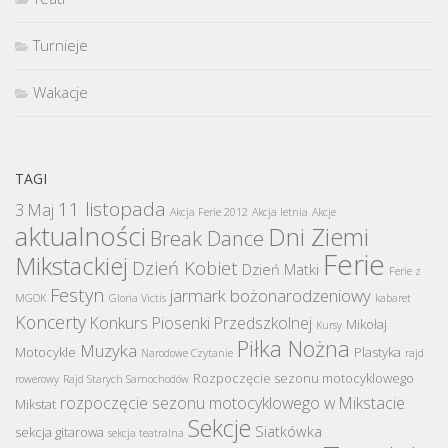
Turnieje
Wakacje
TAGI
11 listopada
3 Maj
Akcja Ferie 2012
Akcja letnia
Akcje
aktualności
Dni Ziemi
Break Dance
Ferie
Mikstackiej
Dzień Kobiet
Dzień Matki
Ferie z
Festyn
jarmark bożonarodzeniowy
MGOK
Gloria Victis
kabaret
Koncerty
Konkurs Piosenki Przedszkolnej
Mikołaj
Kursy
Piłka Nożna
Muzyka
Motocykle
Plastyka
Narodowe Czytanie
rajd
Rozpoczęcie sezonu motocyklowego
rowerowy
Rajd Starych Samochodów
rozpoczęcie sezonu motocyklowego w Mikstacie
Mikstat
Sekcje
Siatkówka
sekcja gitarowa
sekcja teatralna