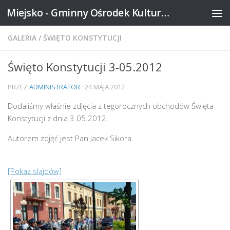
Miejsko - Gminny Ośrodek Kultury w Mikstacie
Skip to content
GALERIA
/
ŚWIĘTO KONSTYTUCJI
Święto Konstytucji 3-05.2012
PRZEZ
ADMINISTRATOR
·
24 MAJA 2012
Dodaliśmy właśnie zdjęcia z tegorocznych obchodów Święta
Konstytucji z dnia 3.05.2012.
Autorem zdjęć jest Pan Jacek Sikora.
[Pokaz slajdów]