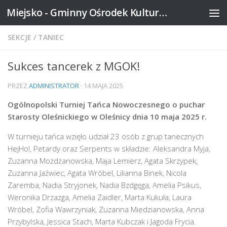
Miejsko - Gminny Ośrodek Kultury w Mikstacie
Skip to content
SEKCJE
/
TANIEC
Sukces tancerek z MGOK!
PRZEZ
ADMINISTRATOR
·
14 MAJA 2025
Ogólnopolski Turniej Tańca Nowoczesnego o puchar
Starosty Oleśnickiego w Oleśnicy dnia 10 maja 2025 r.
W turnieju tańca wzięło udział 23 osób z grup tanecznych
HejHo!, Petardy oraz Serpents w składzie: Aleksandra Myja,
Zuzanna Możdżanowska, Maja Lemierz, Agata Skrzypek,
Zuzanna Jaźwiec, Agata Wróbel, Lilianna Binek, Nicola
Zaremba, Nadia Stryjonek, Nadia Bzdgęga, Amelia Psikus,
Weronika Drzazga, Amelia Zaidler, Marta Kukuła, Laura
Wróbel, Zofia Wawrzyniak, Zuzanna Miedzianowska, Anna
Przybylska, Jessica Stach, Marta Kubczak i Jagoda Frycia.