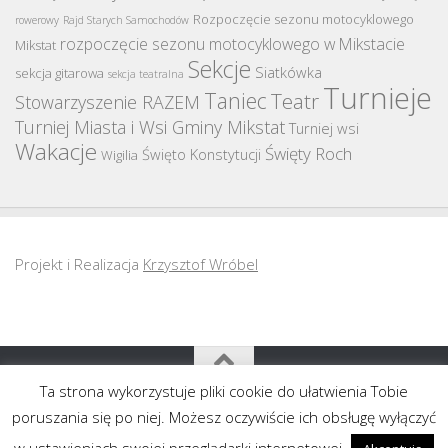
Rozpoczęcie sezonu motocyklowego
rowerowy
Rajd Starych Samochodów
rozpoczęcie sezonu motocyklowego w Mikstacie
Mikstat
Sekcje
Siatkówka
sekcja gitarowa
sekcja teatralna
Turnieje
Taniec
Teatr
Stowarzyszenie RAZEM
Turniej Miasta i Wsi Gminy Mikstat
Turniej wsi
Wakacje
Święty Roch
Święto Konstytucji
Wigilia
Projekt i Realizacja
Krzysztof Wróbel
Ta strona wykorzystuje pliki cookie do ułatwienia Tobie
Copyright MGOK Mikstat 2011-2020
poruszania się po niej. Możesz oczywiście ich obsługę wyłączyć