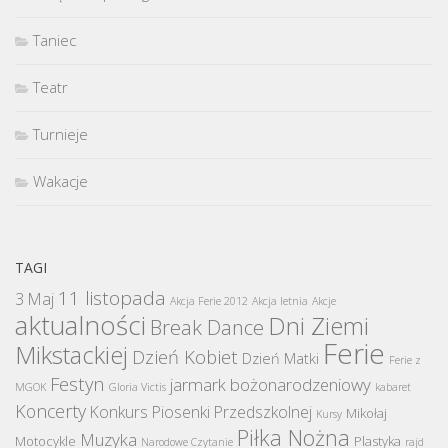
Taniec
Teatr
Turnieje
Wakacje
TAGI
11 listopada
3 Maj
Akcja Ferie 2012
Akcja letnia
Akcje
aktualności
Dni Ziemi
Break Dance
Ferie
Mikstackiej
Dzień Kobiet
Dzień Matki
Ferie z
Festyn
jarmark bożonarodzeniowy
MGOK
Gloria Victis
kabaret
Koncerty
Konkurs Piosenki Przedszkolnej
Mikołaj
Kursy
Piłka Nożna
Muzyka
Motocykle
Plastyka
Narodowe Czytanie
rajd