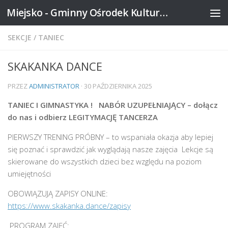
Miejsko - Gminny Ośrodek Kultury w Mikstacie
Skip to content
SEKCJE
/
TANIEC
SKAKANKA DANCE
PRZEZ
ADMINISTRATOR
·
30 PAŹDZIERNIKA 2025
TANIEC I GIMNASTYKA ! NABÓR UZUPEŁNIAJĄCY – dołącz
do nas i odbierz LEGITYMACJĘ TANCERZA
PIERWSZY TRENING PRÓBNY – to wspaniała okazja aby lepiej
się poznać i sprawdzić jak wyglądają nasze zajęcia Lekcje są
skierowane do wszystkich dzieci bez względu na poziom
umiejętności
OBOWIĄZUJĄ ZAPISY ONLINE:
https://www.skakanka.dance/zapisy
PROGRAM ZAJĘĆ: