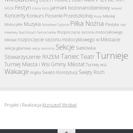
Ferie z
Festyn
jarmark bożonarodzeniowy
MGOK
Gloria Victis
kabaret
Koncerty
Konkurs Piosenki Przedszkolnej
Mikołaj
Kursy
Piłka Nożna
Muzyka
Motocykle
Plastyka
Narodowe Czytanie
rajd
Rozpoczęcie sezonu motocyklowego
rowerowy
Rajd Starych Samochodów
rozpoczęcie sezonu motocyklowego w Mikstacie
Mikstat
Sekcje
Siatkówka
sekcja gitarowa
sekcja teatralna
Turnieje
Taniec
Teatr
Stowarzyszenie RAZEM
Turniej Miasta i Wsi Gminy Mikstat
Turniej wsi
Wakacje
Święty Roch
Święto Konstytucji
Wigilia
Projekt i Realizacja
Krzysztof Wróbel