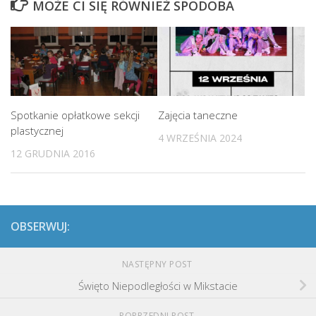
MOŻE CI SIĘ RÓWNIEŻ SPODOBA
Spotkanie opłatkowe sekcji
Zajęcia taneczne
plastycznej
4 WRZEŚNIA 2024
12 GRUDNIA 2016
OBSERWUJ:
NASTĘPNY POST
Święto Niepodległości w Mikstacie
POPRZEDNI POST