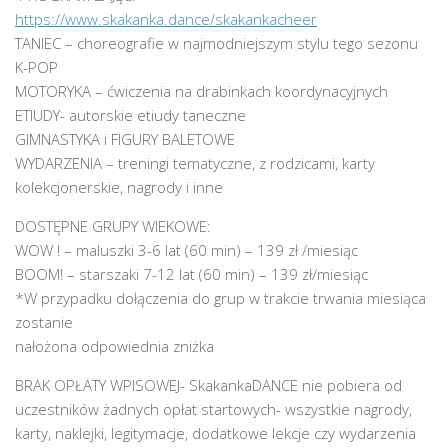
https://www.skakanka.dance/skakankacheer
TANIEC – choreografie w najmodniejszym stylu tego sezonu
K-POP
MOTORYKA – ćwiczenia na drabinkach koordynacyjnych
ETIUDY- autorskie etiudy taneczne
GIMNASTYKA i FIGURY BALETOWE
WYDARZENIA – treningi tematyczne, z rodzicami, karty
kolekcjonerskie, nagrody i inne
DOSTĘPNE GRUPY WIEKOWE:
WOW ! – maluszki 3-6 lat (60 min) – 139 zł /miesiąc
BOOM! – starszaki 7-12 lat (60 min) – 139 zł/miesiąc
*W przypadku dołączenia do grup w trakcie trwania miesiąca
zostanie
nałożona odpowiednia zniżka
BRAK OPŁATY WPISOWEJ- SkakankaDANCE nie pobiera od
uczestników żadnych opłat startowych- wszystkie nagrody,
karty, naklejki, legitymacje, dodatkowe lekcje czy wydarzenia