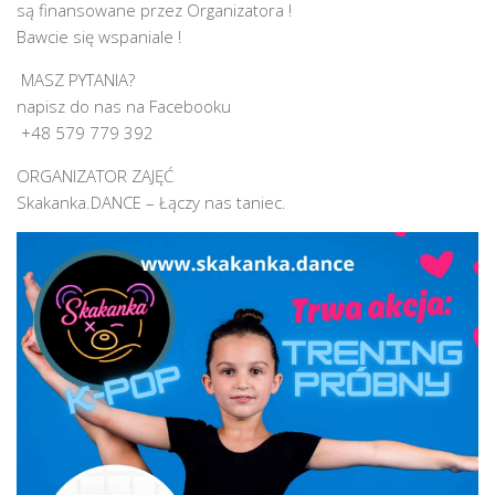
są finansowane przez Organizatora !
Bawcie się wspaniale !
MASZ PYTANIA?
napisz do nas na Facebooku
‪‪‪‪‪‪+48 579 779 392
ORGANIZATOR ZAJĘĆ
Skakanka.DANCE – Łączy nas taniec.