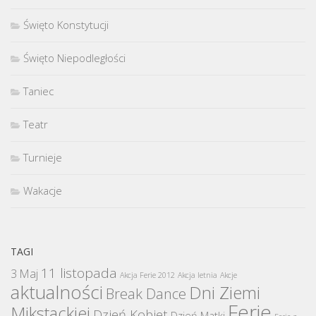
Święto Konstytucji
Święto Niepodległości
Taniec
Teatr
Turnieje
Wakacje
TAGI
11 listopada
3 Maj
Akcja Ferie 2012
Akcja letnia
Akcje
aktualności
Dni Ziemi
Break Dance
Ferie
Mikstackiej
Dzień Kobiet
Dzień Matki