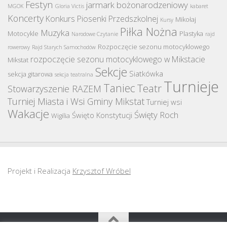
Festyn
jarmark bożonarodzeniowy
MGOK
Gloria Victis
kabaret
Koncerty
Konkurs Piosenki Przedszkolnej
Mikołaj
Kursy
Piłka Nożna
Muzyka
Motocykle
Plastyka
Narodowe Czytanie
rajd
Rozpoczęcie sezonu motocyklowego
rowerowy
Rajd Starych Samochodów
rozpoczęcie sezonu motocyklowego w Mikstacie
Mikstat
Sekcje
Siatkówka
sekcja gitarowa
sekcja teatralna
Turnieje
Taniec
Teatr
Stowarzyszenie RAZEM
Turniej Miasta i Wsi Gminy Mikstat
Turniej wsi
Wakacje
Święty Roch
Święto Konstytucji
Wigilia
Projekt i Realizacja
Krzysztof Wróbel