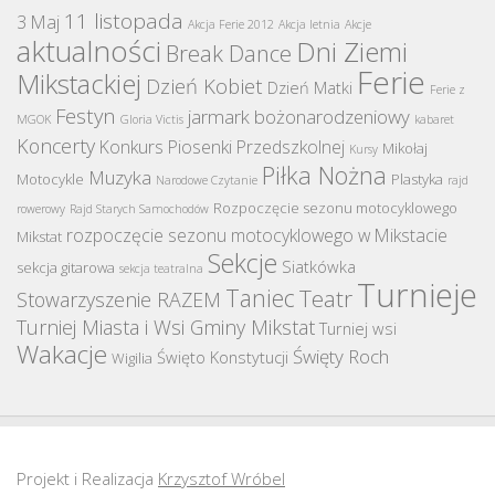
11 listopada
3 Maj
Akcja Ferie 2012
Akcja letnia
Akcje
aktualności
Dni Ziemi
Break Dance
Ferie
Mikstackiej
Dzień Kobiet
Dzień Matki
Ferie z
Festyn
jarmark bożonarodzeniowy
MGOK
Gloria Victis
kabaret
Koncerty
Konkurs Piosenki Przedszkolnej
Mikołaj
Kursy
Piłka Nożna
Muzyka
Motocykle
Plastyka
Narodowe Czytanie
rajd
Rozpoczęcie sezonu motocyklowego
rowerowy
Rajd Starych Samochodów
rozpoczęcie sezonu motocyklowego w Mikstacie
Mikstat
Sekcje
Siatkówka
sekcja gitarowa
sekcja teatralna
Turnieje
Taniec
Teatr
Stowarzyszenie RAZEM
Turniej Miasta i Wsi Gminy Mikstat
Turniej wsi
Wakacje
Święty Roch
Święto Konstytucji
Wigilia
Projekt i Realizacja
Krzysztof Wróbel