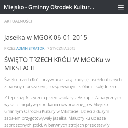
Miejsko - Gminny Ośrodek Kultury w Mikstacie
Skip to content
AKTUALNOŚCI
Jasełka w MGOK 06-01-2015
PRZEZ
ADMINISTRATOR
·
7 STYCZNIA 2015
ŚWIĘTO TRZECH KRÓLI W MGOKu w
MIKSTACIE
Święto Trzech Króli przywraca starą tradycję jasełek ulicznych
z barwnym orszakiem, rozśpiewanymi królami i kolędnikami.
Z tej okazji 6 stycznia przedszkolacy z Biskupic Zabarycznych
wyszli z inicjatywą spotkania noworocznego w Miejsko –
Gminnym Ośrodku Kultury w Mikstacie. Dzieci z dużym
zapałem przygotowywały jasełka. Maluchy ku uciesze
zaproszonych gości, w barwnych strojach przedstawiły