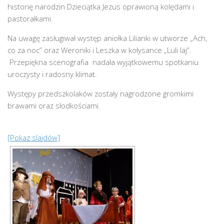
historię narodzin Dzieciątka Jezus oprawioną kolędami i
pastorałkami.
Na uwagę zasługiwał występ aniołka Lilianki w utworze „Ach,
co za noc” oraz Weroniki i Leszka w kołysance „Luli laj”.
Przepiękna scenografia nadała wyjątkowemu spotkaniu
uroczysty i radosny klimat.
Występy przedszkolaków zostały nagrodzone gromkimi
brawami oraz słodkościami.
[Pokaz slajdów]