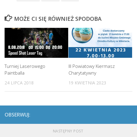
MOŻE CI SIĘ RÓWNIEŻ SPODOBA
Turniej Laserowego
III Powiatowy Kiermasz
Paintballa
Charytatywny
24 LIPCA 2018
19 KWIETNIA 2023
OBSERWUJ:
NASTĘPNY POST