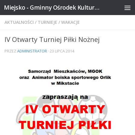
Miejsko - Gminny Ośrodek Kultury w Mikstacie
Skip to content
AKTUALNOŚCI
/
TURNIEJE
/
WAKACJE
IV Otwarty Turniej Piłki Nożnej
PRZEZ
ADMINISTRATOR
·
23 LIPCA 2014