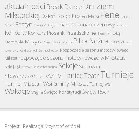
aktualności
Dni Ziemi
Break Dance
Ferie
Mikstackiej
Dzień Kobiet
Dzień Matki
Ferie z
Festyn
jarmark bożonarodzeniowy
MGOK
Gloria Victis
kabaret
Koncerty
Konkurs Piosenki Przedszkolnej
Mikołaj
Kursy
Piłka Nożna
Muzyka
Motocykle
Plastyka
Narodowe Czytanie
rajd
Rozpoczęcie sezonu motocyklowego
rowerowy
Rajd Starych Samochodów
rozpoczęcie sezonu motocyklowego w Mikstacie
Mikstat
Sekcje
Siatkówka
sekcja gitarowa
sekcja teatralna
Turnieje
Taniec
Teatr
Stowarzyszenie RAZEM
Turniej Miasta i Wsi Gminy Mikstat
Turniej wsi
Wakacje
Święty Roch
Święto Konstytucji
Wigilia
Projekt i Realizacja
Krzysztof Wróbel