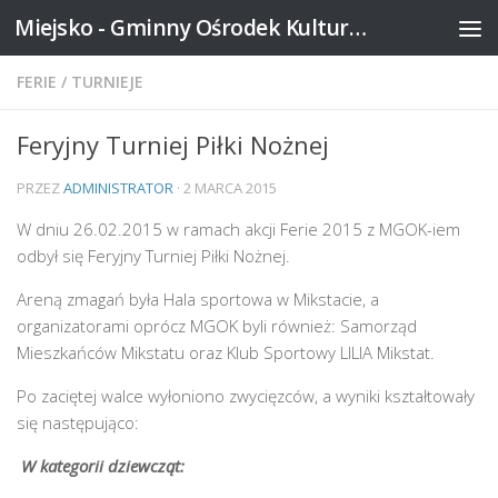
Miejsko - Gminny Ośrodek Kultury w Mikstacie
Skip to content
FERIE
/
TURNIEJE
Feryjny Turniej Piłki Nożnej
PRZEZ
ADMINISTRATOR
·
2 MARCA 2015
W dniu 26.02.2015 w ramach akcji Ferie 2015 z MGOK-iem
odbył się Feryjny Turniej Piłki Nożnej.
Areną zmagań była Hala sportowa w Mikstacie, a
organizatorami oprócz MGOK byli również: Samorząd
Mieszkańców Mikstatu oraz Klub Sportowy LILIA Mikstat.
Po zaciętej walce wyłoniono zwycięzców, a wyniki kształtowały
się następująco:
W kategorii dziewcząt: