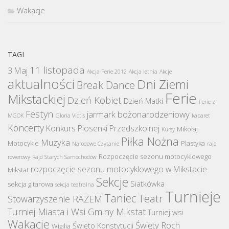
Wakacje
TAGI
11 listopada
3 Maj
Akcja Ferie 2012
Akcja letnia
Akcje
aktualności
Dni Ziemi
Break Dance
Ferie
Mikstackiej
Dzień Kobiet
Dzień Matki
Ferie z
Festyn
jarmark bożonarodzeniowy
MGOK
Gloria Victis
kabaret
Koncerty
Konkurs Piosenki Przedszkolnej
Mikołaj
Kursy
Piłka Nożna
Muzyka
Motocykle
Plastyka
Narodowe Czytanie
rajd
Rozpoczęcie sezonu motocyklowego
rowerowy
Rajd Starych Samochodów
rozpoczęcie sezonu motocyklowego w Mikstacie
Mikstat
Sekcje
Siatkówka
sekcja gitarowa
sekcja teatralna
Turnieje
Taniec
Teatr
Stowarzyszenie RAZEM
Turniej Miasta i Wsi Gminy Mikstat
Turniej wsi
Wakacje
Święty Roch
Święto Konstytucji
Wigilia