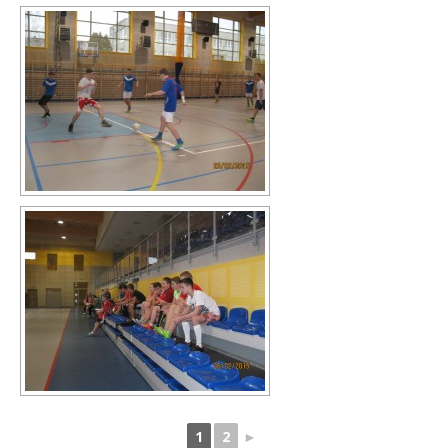
1
2
►