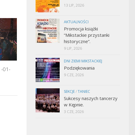
13 LIP, 2026
AKTUALNOŚCI
Promocja książki
“Mikstackie przystanki
historyczne”.
9 LIP, 2026
DNI ZIEMI MIKSTACKIEJ
Podziękowania
1-01-
9 CZE, 2026
SEKCJE
/
TANIEC
Sukcesy naszych tancerzy
w Kępnie.
3 CZE, 2026