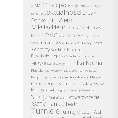
11 listopada
3 Maj
Akcja Ferie 2012
Akcja
aktualności
Break
letnia
Akcje
Dni Ziemi
Dance
Mikstackiej
Dzień Kobiet
Dzień
Ferie
Festyn
Matki
Ferie z MGOK
Gloria
jarmark bożonarodzeniowy
Victis
kabaret
Koncerty
Konkurs Piosenki
Przedszkolnej
Mikołaj
Motocykle
Kursy
Piłka Nożna
Muzyka
Narodowe Czytanie
Plastyka
rajd rowerowy
Rajd Starych Samochodów
Rozpoczęcie sezonu motocyklowego Mikstat
rozpoczęcie sezonu motocyklowego w
Mikstacie
sekcja gitarowa
sekcja teatralna
Sekcje
Stowarzyszenie
Siatkówka
Taniec
Teatr
RAZEM
Turnieje
Turniej Miasta i Wsi