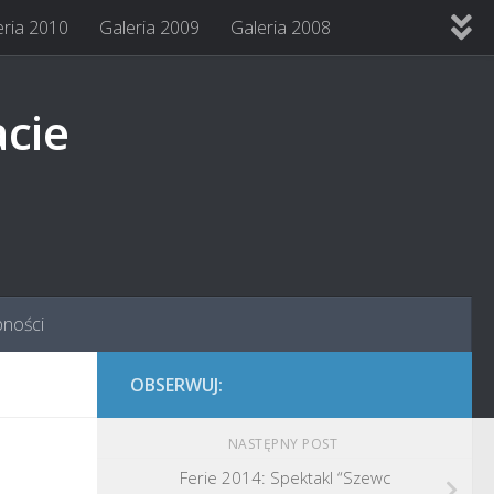
eria 2010
Galeria 2009
Galeria 2008
acie
pności
OBSERWUJ:
NASTĘPNY POST
Ferie 2014: Spektakl “Szewc