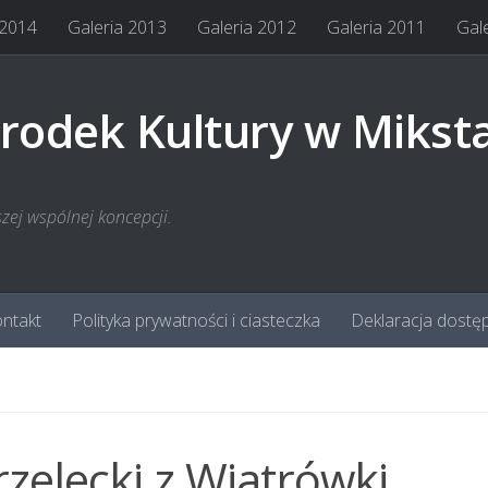
 2014
Galeria 2013
Galeria 2012
Galeria 2011
Gal
rodek Kultury w Mikst
szej wspólnej koncepcji.
ntakt
Polityka prywatności i ciasteczka
Deklaracja dostę
rzelecki z Wiatrówki